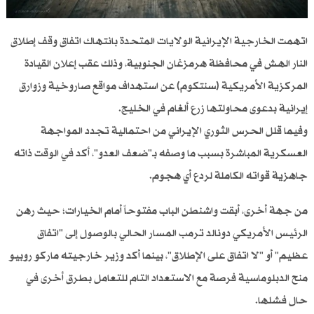
اتهمت الخارجية الإيرانية الولايات المتحدة بانتهاك اتفاق وقف إطلاق
النار الهش في محافظة هرمزغان الجنوبية، وذلك عقب إعلان القيادة
المركزية الأمريكية (سنتكوم) عن استهداف مواقع صاروخية وزوارق
إيرانية بدعوى محاولتها زرع ألغام في الخليج.
وفيما قلل الحرس الثوري الإيراني من احتمالية تجدد المواجهة
العسكرية المباشرة بسبب ما وصفه بـ"ضعف العدو"، أكد في الوقت ذاته
جاهزية قواته الكاملة لردع أي هجوم.
من جهة أخرى، أبقت واشنطن الباب مفتوحاً أمام الخيارات؛ حيث رهن
الرئيس الأمريكي دونالد ترمب المسار الحالي بالوصول إلى "اتفاق
عظيم" أو "لا اتفاق على الإطلاق"، بينما أكد وزير خارجيته ماركو روبيو
منح الدبلوماسية فرصة مع الاستعداد التام للتعامل بطرق أخرى في
حال فشلها.