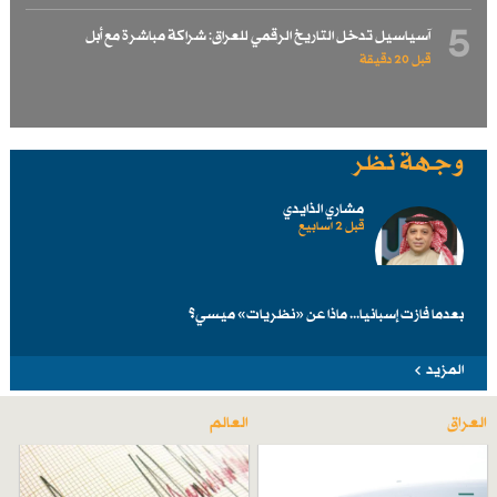
5
آسياسيل تدخل التاريخ الرقمي للعراق: شراكة مباشرة مع أبل
قبل 20 دقيقة
وجهة نظر
مشاري الذايدي
قبل 2 اسابیع
بعدما فازت إسبانيا... ماذا عن «نظريات» ميسي؟
المزيد
العراق
العالم