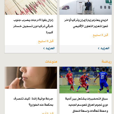
الزيدي يعتزم زيارة إيران وتركيا أواخر
زلزال بقوة 5 درجات يضرب جنوب
تموز لتعزيز التعاون الإقليمي
شرقي تركيا دون تسجيل خسائر
كبيرة
قبل 3 اسابیع
قبل 3 اسابیع
المزيد
المزيد
رياضة
منوعات
سباق التحضيرات يشتعل بين أندية
جرعة دوائية زائدة : كيف تتصرف
دوري نجوم العراق للموسم الجديد
بحكمة عند الطوارئ؟
وحملة تعاقدات واسعة النطاق
قبل 2 أيام