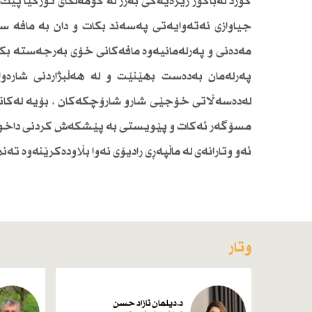
كورد لەباكور رێژەیەكی بەرز لە كۆمەڵگای توركیا پێك
جیاوازی نەتەوایەتی پەسەند بكات و دان بە مافە سە
مەدەنی و پەرلەمانیەوە مافەكانی خۆی بەرجەستە بكات
پەرلەمان بەدەست بهێنێت و لە هەڵبژاردنی شارەو
لەدەسەڵاتی خۆجێی شارو شارۆچكەكان ، بۆیە لەكات
مسۆگەر ئەكات و پێویستی بە پێشكەش كردنی داخواز
ئەو وتارانەی لە ماڵپەڕی رادیۆی نەوا بڵاودەكرێنەوە ت
وتار
د.دیلمان ئازاد حسن