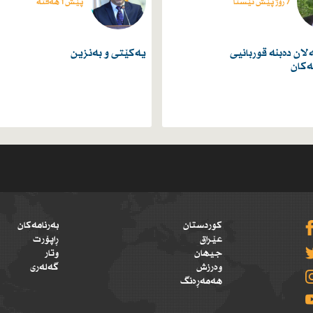
7 رۆژ پێش ئێستا
پێش 1 هەفتە
ان دەبنە قوربانیی
یەكێتی و بەنزین
ەکان
کوردستان
بەرنامەکان
عێراق
ڕاپۆرت
جیهان
وتار
وەرزش
گەلەری
هەمەڕەنگ