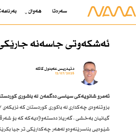
سەرەتا
هەواڵ
بەرنامەک
ئەشكەوتی جاسەنە جارێكی ت
د.ئیدریس عەبدول كاكە
12/07/2025
ئەمڕۆ شانۆیەكی سیاسی دەگمەن لە باشوری كوردستان 
گیانیان بەخشی ، گەریلا دەستەواژەیەكە كە بۆ شەرڤا
شێوەیی بناسرێنەوەو لەهەر چەكدارێكی تر جیا بكرێن