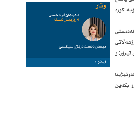
وتار
ۆیە كورد
د.دیلمان ئازاد حسن
4 رۆژ پێش ئێستا
 لەدەستی
ۆژهەڵاتی
دیسان دەست درێژی سێكسی
تیرۆر) و
زیاتر
دوتیژیدا
ۆ بكەین