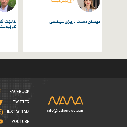
4 رۆژ پێش ئێستا
دیسان دەست درێژی سێكسی
کاتێک گەل
گرێبەست
FACEBOOK
TWITTER
INSTAGRAM
YOUTUBE