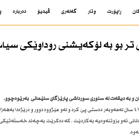
ان
ڕاپۆرت
وتار
گەلەری
ڤیدیۆ
دەربارە
پ
ر بو بە لۆكەیشنی روداوێكی سیا
و بە دیقەت لە سنوری سورداشی پارێزگای سلێمانی بەرێوەچوو.
بزوتنەوەی چەكداری لە باكوری كوردستان كە نزیكەی ٤٧ ساڵ لەمەوبەر دەستی پێ كرد و لەو مێژووە دوور و درێژەدا 
نانی ئەو بزوتنەوەیە بەكاردێت ، كە دەكرێت بەچەند خەسڵەتێكی 
ەوە.