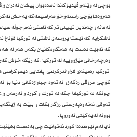
بۆچی لە وێنەو ڤیدیۆكاندا ئامادەبوان پیشان نەدران 
هەروەها بۆچی راستەوخۆ مەراسیمەكە پەخش نەكرا
ئەمانەو چەندین تێبینی تر كە ئاستی ئەم جوڵە سیاس
ئاشكرایە كە ئێستا پرۆسەی ئاشتی لە توركیا قۆناغ ئە
كە ئەبێت دەست بە هەنگاوەكانیان بكەن هەر لە هەموا
وەرچەرخانی مێژووییە لە توركیا ، كە رێگە خۆش كەر 
توركیا زەمینەی فراوانتركردنی پانتایی دیموكراسی
كۆچی مرۆڤی رەگەزو نەتەوە جیاوازەكانی دنیا بۆ ئ
چونكە لە توركیادا جگە لە تورك و كورد و ئەرمەن و عە
تەوقی نەتەوەپەرستی رزگار بكات و ببێت بە ژینگەیە
بوونە لەیەكێتی ئەوروپا .
ئایا لەم نێوەندەدا كورد ئەتوانێت چی بەدەست بهێنێت