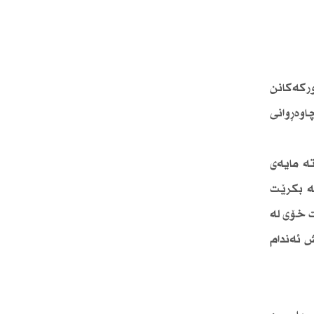
وركەكانن
اوەڕوانی
ە مایەی
ە بكرێت
ت خۆی لە
ش ئەندام