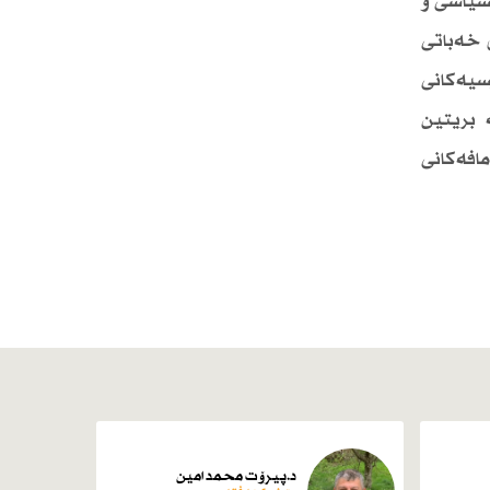
 سیاسی و
ی خەباتی
رسیەكانی
 بریتین
افەكانی
د.پیرۆت محمد امین