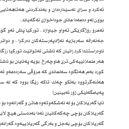
ئەكرد و سزای لەسێدارەدان و بەندكردنی هەتاهەتایی 
بوون لەو دەمەدا مانای جوداخوازی ئەگەیاند .
ئەمرۆ رۆژگارێكی تەواو جیاوازە ، توركیا پاش ئەو گۆر
جەنەراڵە سەربازیە نەژادپەرستەكان دەركرا ، و دوا
ناوەراستتدا كرد زانیان كە ئاشتی ئەتوانێت توركیا رزگ
هەر ململانێیەكی تری هاوچەرخ، بۆیە پەنایان بۆ ئاش
كورد بەم هەنگاوە سەلماندی كە مرۆڤی سەردەمەو ئەت
هەڵنەگرتووە بەڵكو چەك تاكە رێگا بووە كە لە سر
پەیامگەلێكی زۆر ئەبینین!
ئایا گەریلاكان بۆ لە ئەشكەوتەوە هاتن و گەرانەوە
گەریلاكان بۆچی چەكەكانیان نەدا بەدەستی هیچ لایەن
گەریلاكان بۆچی بەجل و بەرگی گەریلاییەوە گەرانەو