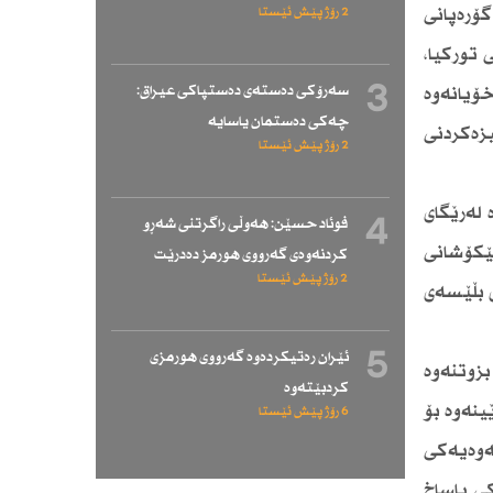
گۆرەپانی
2 رۆژ پێش ئێستا
ی توركیا،
3
سەرۆكی دەستەی دەستپاكی عیراق:
خۆیانەوە
چەكی دەستمان یاسایە
یزەكردنی
2 رۆژ پێش ئێستا
ەشكەوتەكانەوە لەرێگای
4
فوئاد حسێن: هەوڵی راگرتنی شەڕو
ێكۆشانی
كردنەوەی گەرووی هورمز دەدرێت
2 رۆژ پێش ئێستا
ی بڵێسەی
5
ئێران رەتیكردەوە گەرووی هورمزی
زوتنەوە
كردبێتەوە
نەوە بۆ
6 رۆژ پێش ئێستا
تەوەیەكی
كی یاساخ