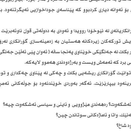
بۆ ئەوانە دیاری كردبوو كە پێناسەی جوداخوازیی ئەیگرتنەوە، ب
انكاریانەی لە نێوخۆدا روویدا و ئەوەی بە دەوڵەتی قوڵ ناوئەبرێت
تریش توركەكان زیرەكانە هەستیان بە زەمینەسازی گۆرانكاری لەر
ار بكات لە جەنگێكی خوێناوی پەنجا ساڵە ( ئەوان پێی ئەڵێن جەنگی 
تی برد كە ئەمەش ویست و بەرژەوەندی هەموو لایەكە.
وانێت گۆرانكاری ریشەیی بكات و چەكی لە پێناوی چەكداری و تون
ینەوە بیپارێزێت. ئەگەر بەوردی خوێندنەوە بۆ جوڵەكانی ئەمڕ
 بۆ ئەشكەوت؟ رەهەندی مێژوویی و ئاینی و سیاسی ئەشكەوت چیە؟
ێك، واتا و ئاماژەكانی سوتاندن چین؟
ە شاخ؟