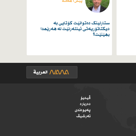
پێش 1 هەفتە
ستارلینک دەتوانێت کۆتایی بە
دیکتاتۆریەتی ئینتەرنێت لە هەرێمدا
بهێنێت؟
ڤیدیۆ
دەربارە
پەیوەندی
ئەرشیڤ