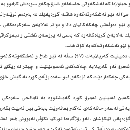
و جیاوازدا كە ئەشكەوتی جاسەنەی شارۆچكەی سورداش كرابوو بە 
( نێر ، مێ) لە نێو ئەشكەوتەكەوە هاتنە گۆرەپانێك لە بەردەم نوێنەران
 نێو دەوڵەتی چەكەكانیان دانا و دواتر لەلایەن سەركردەكانی 
رێك لەلایەن گریلاكانەوە كە باسی لە پرۆسەی ئاشتی و دیموكرات
ۆ نێو ئەشكەوتەكە بە كۆتا هات.
ئەگەر لە رووی سۆزداریەوە سەیری رووداوەكە بكرێت دەبینیت گەریلایەك (٤٧) ساڵە لە نێو شاخ و ئ
 ئەمرۆ ئەو گەریلایە چەكەكەی ئەسوتێنێت و چیتر لە رێگای ت
ەیەكی چەكدار دێت كە نزیكەی نیو سەدە رۆڵەی كورد بە گیانی خۆ
كەین ئەبینین ئەمرۆ كورد گەیشتووە بە ئامانجی سەرەكی ب
ەتی لەسەر خاكەكەی. ئەگەر بمانەوێت بابەتی بین ئەبێت بگەرێی
ۆرەپانی تێكۆشان ، لەو رۆژگارەدا توركیا نكۆڵی لەبوونی هەر نە
ەكەی بە دەوڵەتێكی تاك نەتەوە ئەكرد و هەر جۆرە جیاوازبوونێ