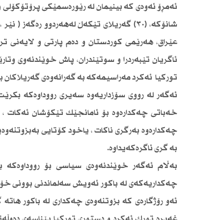
ئەمڕۆ ئەوەی كە بینیمان لە رێورەسمێكی پرۆتۆكۆلی 
شانۆكە، (٣٠) گەریلای تێكەڵ لەهەردوو رەگەز 
عێراق، هەرێمی كوردستان و دەم پارتی و لایەنی تری
ئاگریان تێبەردرا و سوتێندران، پاش خوێندنەوی وتا
توركیا ئەكرد مەراسیمەكە بە گەرانەوەی گەریلاكان ب
خەباتی چەكدارەوە بۆ ئامانجێك تێكۆشان ئەكات ،
چەكدارەوە بەرگری ناكات ، یاخود كۆتایی بەبزوتنەو
بە گری ئاگرەكەیداوە.
بەڵام ئەگەر خوێندنەوەی سیاسی بۆ رووداوەكە ب
چەكداریەكەی لە باكور ئەویش سەلماندنی بوونی خۆی
ئەو رۆژگارەی كە بزوتنەوەی چەكداری لە باكور هاتە گ
غەیرە تورك ئەكرد و دستوری توركیا پێناسەی دەوڵەت