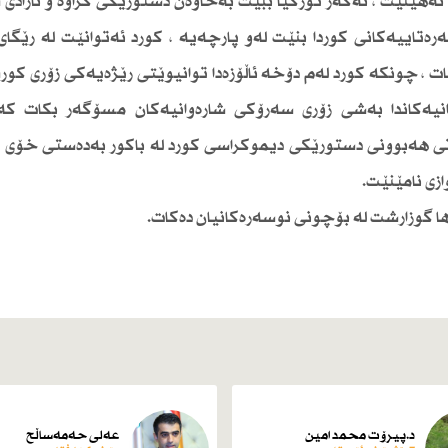
 ئەهێنێت ، ئەگەر توركیا ببێت بەخاوەن دستورێكی كراوە و ئازادی
رەتاییەكانی كوردا بنێت لەو پارچەیە ، كورد ئەتوانێت لە رێگا
 ، چونكە كورد لەم دۆخە ئاڵۆزەدا توانیوێتی رێژەیەكی زۆری كو
انیەكاندا بەشی زۆری سەرۆكی شارەوانیەكان مسۆگەر بكات كە
ی هەبوونی دستورێكی دیموكراسی كورد لە باكور بەدەستی خۆی م
ی نامێنێت.
ەنها گوزارشت لە بۆچونی نوسەرەكانیان دەكات.
د.پیرۆت محمد امین
عەلی حەمەساڵح