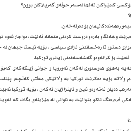
و ڤۆكسی كامێراكان تەنها لەسەر جوڵەی گەریلاكان بوون؟
؟
یەو رەهەندەكانیمان بۆ دەرئەخەن.
بڕێت و هەنگاو بەرەو دروست كردنی متمانە ئەنێت ، دواجار ئەوە ت
ری دستور تا رەخساندنی ئازادی سیاسی ، بۆیە ئێستا جیهان لە چ
ئەبێت بۆ كرانەوەو گەشەسەندنی زیاتری توركیا.
 هەیە بەهۆی هاوسنوری لەگەڵ ئەوروپا و جوانی ژینگەكەی كەبۆت
ەم وڵاتە بۆیە دەكرێت توركیا بە وڵاتێكی مەڵتی كەڵچەر پێناس
رەب دەیان نەتەوەو ئاین و ئاینزا ژیان ئەكەن ، بۆیە توركیا ئەبێ
كی فرەرەنگ تاكو بتوانێت بە ئاواتی لە مێژینەی بگات كە ئەوی
؟