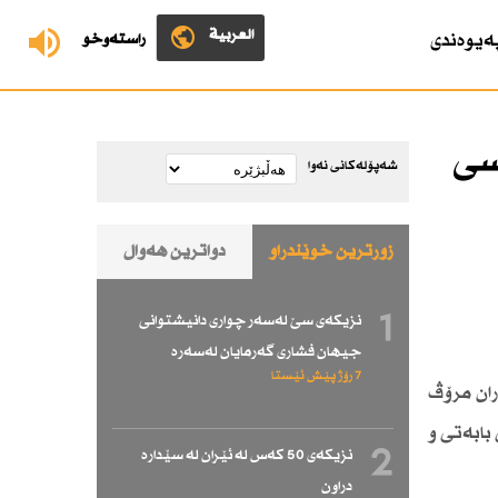
العربية
ەیوەندی
ڕاستەوخۆ
سی
شەپۆلەکانی نەوا
زۆرترین خوێندراو
دواترین هەواڵ
1
نزیكەی سێ لەسەر چواری دانیشتوانی
جیهان فشاری گەرمایان لەسەرە
7 رۆژ پێش ئێستا
بەهەزاران مرۆڤ
بابەتی و
2
نزیكەی 50 كەس لە ئێران لە سێدارە
دراون