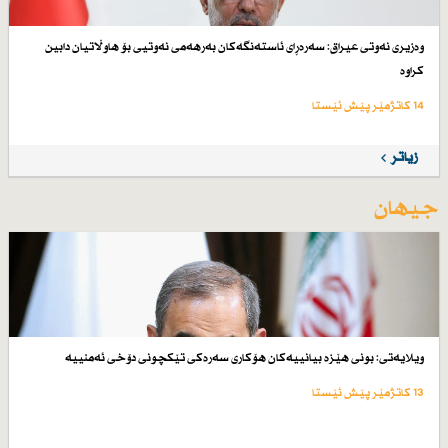
وەزیری نەوتی عیراق: سەرەڕای ئاستەنگەكان بەرهەمی نەوتیی بۆ هاوڵاتیان دابین
كراوە
14 کاتژمێر پێش ئێستا
زیاتر
جیهان
ویلایەتی: بونی هێزە بیانییەكان هۆكاری سەرەكی تێكچونی دۆخی ئەمنییە
13 کاتژمێر پێش ئێستا