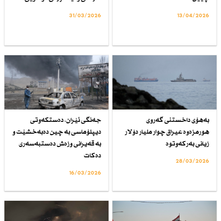
31/03/2026
13/04/2026
بەهۆی داخستنی گەروی
جەنگی ئێران، دەستكەوتی
هورمزەوە عیراق چوار ملیار دۆلار
دیپلۆماسی بە چین دەبەخشێت و
زیانی بەركەوتوە
بە قەیرانی وزەش دەستبەسەری
دەكات
28/03/2026
16/03/2026