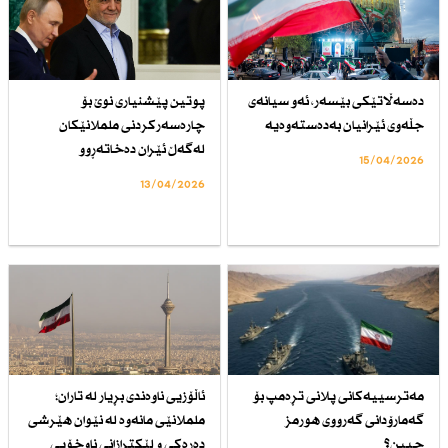
دەسەڵاتێكی بێسەر، ئەو سیانەی
پوتین پێشنیاری نوێ بۆ
جڵەوی ئێرانیان بەدەستەوەیە
چارەسەركردنی ململانێكان
لەگەڵ ئێران دەخاتەڕوو
15/04/2026
13/04/2026
مەترسییەكانی پلانی تڕەمپ بۆ
ئاڵۆزیی ناوەندی بڕیار لە تاران؛
گەمارۆدانی گەرووی هورمز
ململانێی مانەوە لە نێوان هێرشی
چیین؟
دەرەکی و لێکترازانی ناوخۆیی