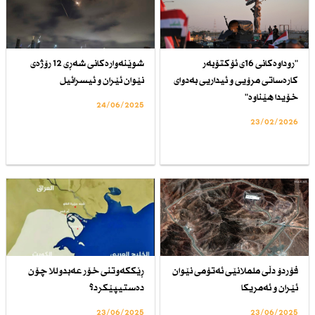
"روداوەكانی 16ی ئۆكتۆبەر
شوێنەوارەكانی شەڕی 12 رۆژەی
كارەساتی مرۆیی و ئیداریی بەدوای
نێوان ئێران و ئیسرائیل
خۆیدا هێناوە"
24/06/2025
23/02/2026
فۆردۆ دڵی ململانێی ئەتۆمی نێوان
ڕێككەوتنی خۆر عەبدوللا چۆن
ئێران و ئەمریكا
دەستیپێكرد؟
23/06/2025
23/06/2025