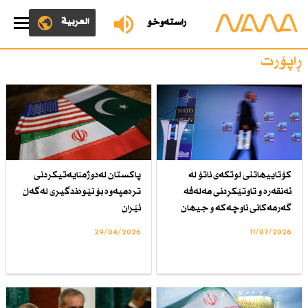
العربية
ڕاستەوخۆ
ڕاپۆرت
كۆتاییهاتنی لوتكەی ناتۆ لە
پاكستان لەدوژمنایەتیكردنی
ئەنقەرە و تاوتێكردنی مەلەفە
ترەمپەوە بۆ نێوەندگیری لەگەڵ
گەرمەكانی ناوچەكە و جیهان
ئێران
29/04/2026
11/07/2026