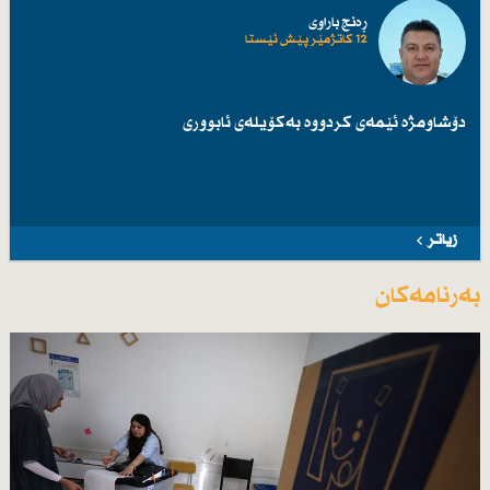
ڕەنج باراوی
12 کاتژمێر پێش ئێستا
دۆشاومژە ئێمەی کردووە بەکۆیلەی ئابووری
زیاتر
بەرنامەکان