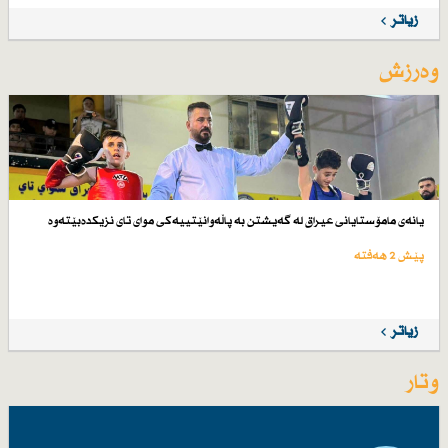
زیاتر
وەرزش
یانەی مامۆستایانی عیراق لە گەیشتن بە پاڵەوانێتییەكی موای تای نزیكدەبێتەوە
پێش 2 هەفتە
زیاتر
وتار