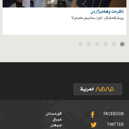
ئافرەت وهەلبژاردن
پێشکەشکار : ئاواز سەلیم عەبدوڵا
FACEBOOK
کوردستان
عێراق
TWITTER
جیهان