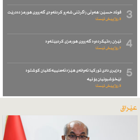
3
فوئاد حسێن: هەوڵی راگرتنی شەڕو كردنەوەی گەرووی هورمز دەدرێت
3 رۆژ پێش ئێستا
4
ئێران رەتیكردەوە گەرووی هورمزی كردبێتەوە
7 رۆژ پێش ئێستا
5
وەزیری دادی توركیا: ئەوانەی هێزە ئەمنییەكانیان كوشتوە
لێخۆشبونیان بۆ نیە
3 رۆژ پێش ئێستا
عێراق