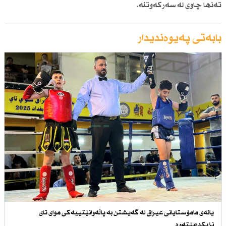
تەنها چاوی لە سەركەوتنە.
بابەتی پەیوەندیدار
یانەی مامۆستایانی عیراق لە گەیشتن بە پاڵەوانێتییەكی موای تای
نزیكدەبێتەوە