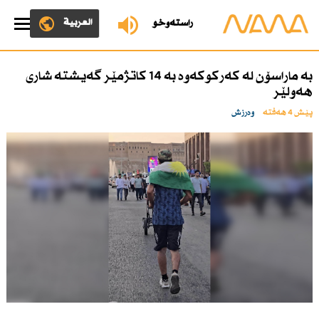
العربية
ڕاستەوخۆ
بە ماراسۆن لە كەركوكەوە بە 14 كاتژمێر گەیشتە شاری
هەولێر
پێش 4 هەفتە
وەرزش