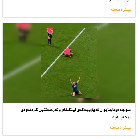
پێش 1 هەفتە
سوجدەی ناوبژیوان لە یارییەكەی ئینگلتەراو ئەرجەنتین كاردانەوەی
لێكەوتەوە
پێش 3 هەفتە