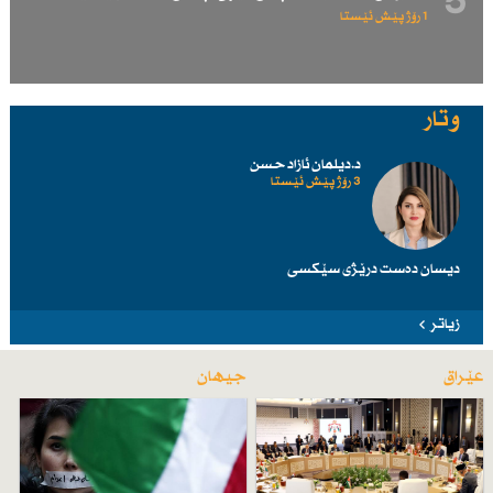
5
1 رۆژ پێش ئێستا
وتار
د.دیلمان ئازاد حسن
3 رۆژ پێش ئێستا
دیسان دەست درێژی سێكسی
زیاتر
عێراق
جیهان