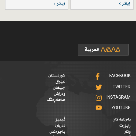
زیاتر
زیاتر
FACEBOOK
کوردستان
عێراق
TWITTER
جیهان
وەرزش
INSTAGRAM
هەمەڕەنگ
YOUTUBE
بەرنامەکان
ڤیدیۆ
ڕاپۆرت
دەربارە
وتار
پەیوەندی