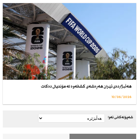
هەڵبژاردەی ئێران هەڕەشەی كشانەوە لە مۆندیال دەكات
10/06/2026
شەپۆلەکانی نەوا