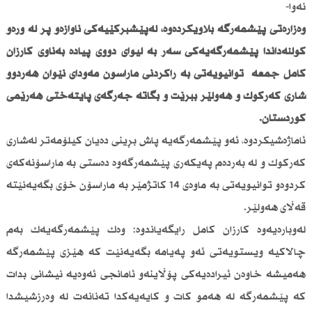
نەوا-
وەزارەتی پێشمەرگە بڵاویكردەوە، لەپێشبڕكێیەكی ناوازەو پڕ لە ورەو
كۆڵنەداندا پێشمەرگەیەكی سەر بە لیوای دووی پیادە بەناوی كارزان
كامل جمعە توانیویەتی بە راكردنی ماراسۆن مەودای نێوان هەردوو
شاری كەركوك و هەولێر ببڕێت و بگاتە جەرگەی پایتەختی هەرێمی
كوردستان.
ئاماژەشیكردوە، ئەو پێشمەرگەیە پاش بڕینی دەیان كیلۆمەتر لەشاری
كەركوك و لە بەردەم پەیكەری پێشمەرگەوە دەستی بە ماراسۆنەكەی
كردوەو توانیویەتی بە ماوەی 14 كاتژمێر بە ماراسۆن خۆی بگەیەنێتە
قەڵای هەولێر.
لەوبارەیەوە كارزان كامل رایگەیاندوە: وەك پێشمەرگەیەك بەم
چالاكیە ویستویەتی ئەو پەیامە بگەیەنێت كە هێزی پێشمەرگە
هەمیشە خاوەن ئیرادەیەكی پۆڵاینەو ئامانجی ئەوەیە نیشانی بدات
كە پێشمەرگە لە هەمو كات و كایەیەكدا تەنانەت لە وەرزشیشدا