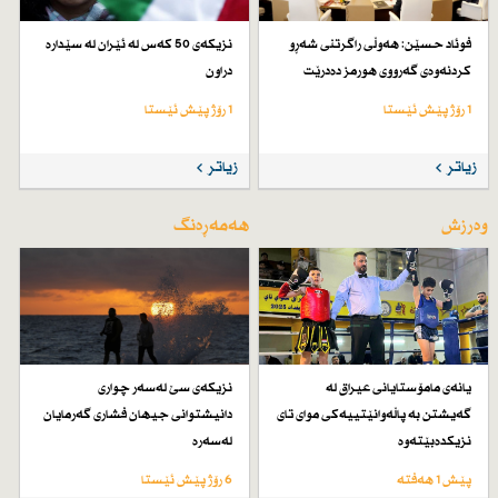
فوئاد حسێن: هەوڵی راگرتنی شەڕو
نزیكەی 50 كەس لە ئێران لە سێدارە
كردنەوەی گەرووی هورمز دەدرێت
دراون
1 رۆژ پێش ئێستا
1 رۆژ پێش ئێستا
زیاتر
زیاتر
وەرزش
هەمەڕەنگ
یانەی مامۆستایانی عیراق لە
نزیكەی سێ لەسەر چواری
گەیشتن بە پاڵەوانێتییەكی موای تای
دانیشتوانی جیهان فشاری گەرمایان
نزیكدەبێتەوە
لەسەرە
پێش 1 هەفتە
6 رۆژ پێش ئێستا