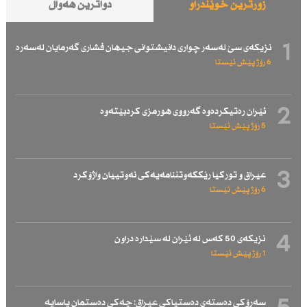
زۆرترین خوێندراو
دواترین هەواڵ
1
نزیكەی سێ لەسەر چواری دانیشتوانی جیهان فشاری گەرمایان لەسەرە
6 رۆژ پێش ئێستا
2
ئێران رەتیكردەوە گەرووی هورمزی كردبێتەوە
5 رۆژ پێش ئێستا
3
عیراق و توركیا رێككەوتننامەیەكی نەوتییان واژۆكرد
6 رۆژ پێش ئێستا
4
نزیكەی 50 كەس لە ئێران لە سێدارە دراون
1 رۆژ پێش ئێستا
سەرۆكی دەستەی دەستپاكی عیراق: چەكی دەستمان یاسایە