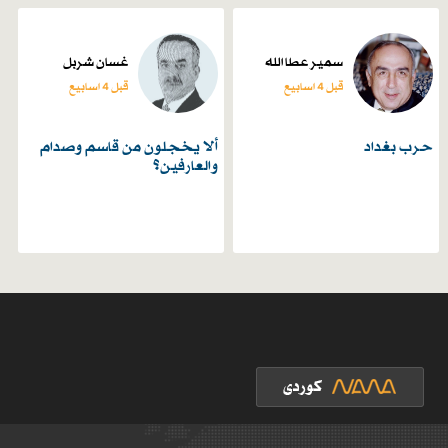
سمير عطا الله
غسان شربل
قبل 4 اسابیع
قبل 4 اسابیع
حرب بغداد
ألا يخجلون من قاسم وصدام
والعارفين؟