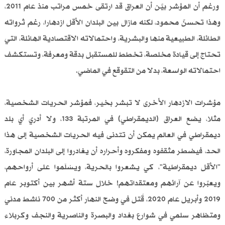
ورغم أن المؤشر بيَّن أن العراق قد ارتقى خمس مراتب منذ عام 2011،
وهذا تحسنٌ محمود، لكنه مازال بين البلدان الأقل ازدهارا، رغم ثرواته
الطائلة، الطبيعية منها والبشرية، واحتمالاته الاقتصادية الهائلة، التي
تحتاج إلى قيادة مخلصة، تخطط للمستقبل بدقة ومعرفة، وتستكشف
احتمالاته الواسعة، بدلا من التقوقع في الماضي.
مؤشرات الازدهار الأخرى لا تبشر بخير، فمؤشر الحريات الشخصية،
مثلا، يضع العراق (الديمقراطي) في المرتبة 133، ولا أدري أي بلد
ديمقراطي في العالم يمكن أن تتدنى فيه الحريات الشخصية إلى هذا
الحد، فيضطر مثقفوه ومفكروه وأحراره أن يغادروا إلى البلدان المجاورة،
"الأقل ديمقراطية"، كي يشعروا بالحرية، ويسْلَموا على أرواحهم،
ويعبِّروا عن آرائهم ومعتقداتهم! خلال ستة أشهر بين أكتوبر عام
2019 وأبريل عام 2020، قُتل في وضح النهار أكثر من 700 ناشط مدني
ومتظاهر سلمي في شوارع بغداد والبصرة والناصرية والنجف وكربلاء