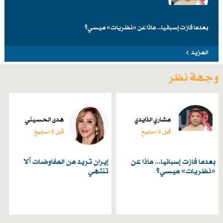
بعدما فازت إسبانيا... ماذا عن «نظريات» ميسي؟
المزيد
وجهة نظر
مشاري الذايدي
هدى الحسيني
قبل 2 اسابیع
قبل 3 اسابیع
بعدما فازت إسبانيا... ماذا عن
إيران تريد من المفاوضات ألا
«نظريات» ميسي؟
تنتهي