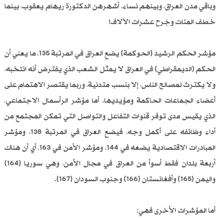
وباقي مدن العراق، وبينهم نساء، أشهرهن الدكتورة ريهام يعقوب، بينما
خُطف المئات وجُرح عشرات الآلاف!
مؤشر الحكم الرشيد (الحوكمة) يضع العراق في المرتبة 135، ما يعني أن
الحكم (الديمقراطي) في العراق لا يمثل الشعب الذي يفترض أنه انتخبه،
ولا يكترث لمصالح الناس، إلا بنسب متدنية، وربما يقتصر الاهتمام على
أعضاء الجماعات الحاكمة ومؤيديها. أما مؤشر الرأسمال الاجتماعي،
الذي يقيس مدى توفر قنوات التفاعل والتواصل التي تمكن المجتمع من
أداء وظائفه على أكمل وجه، فيضع العراق في المرتبة 138، ومؤشر
المبادرات الاقتصادية يضعه في 144، ومؤشر الأمن في 163، أي أن هناك
أربعة بلدان فقط أسوأ من العراق في مجال الأمن، وهي سوريا (164)
واليمن (165) وأفغانستان (166) وجنوب السودان (167).
أما المؤشرات الأخرى فهي: