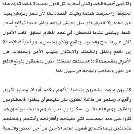
وتناقص أهمية النفط وتدني أسعاره. كل الدول المصدرة للنفط تدرك هذه
الحقيقة، واحترست ضدها، وهيأت اقتصاداتها لأن تنمو وتزدهر بعيدا
عن النفط، إلا العراق الذي ظل يعيش ليومه، ينفق عندما ترتفع أسعار
النفط، ويشقى عندما تنخفض. في عهد النظام السابق، كانت الأموال
تنفق على التسلح والحروب والقمع. والآن يحصل ما هو أسوأ، فبالإضافة
إلى القمع والقتل والخطف والاعتقال وغياب الأمن والخدمات، فإن
الأموال يتقاسمها قادة الجماعات المتنفذة، الذين يتشدقون بذرائع الدفاع
عن الدين والمذهب والجهاد في سبيل الله!
كثيرون منهم يشعرون بالنشوة، لأنهم راكموا أموالا، وصاروا أثرياء
وأقوياء، وسلِموا من طائلة القانون، لكن عليهم أن يقلقوا. فالمظلومون
والفقراء، وهم الغالبية، لن يسكتوا، بل ليس لديهم ما يخسرونه إن هم
ثاروا على هذه الجماعات التي نهبتهم وأفقرتهم وأذلتهم وجعلتهم
متخلفين، بينما تتسابق شعوب العالم الأخرى من أجل التطور والتنمية