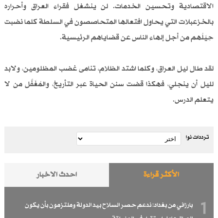
الاقتصادية وتحسين الخدمات. لن ينشغل فقراء العراق وأحراره
بالخزعبلات التي يحاول افتعالها المتحاصصون في السلطة كلما نضبت
حِيَلُهم من أجل إلهاء الناس عن قضاياهم الرئيسية.
لقد طال ليل العراق، وكلما اشتد الظلام، تنامى غضب المظلومين، ولابد
لليل أن ينجلي، فهكذا قضت سنن الحياة عبر التأريخ، والمُغَفَّل من لا
يتعلم الدرس.
ترددات نوا
الأكثر قراءة
احدث الاخبار
1
بارزاني من بغداد: ندعم حصر السلاح بيد الدولة وملتزمون بأن يكون