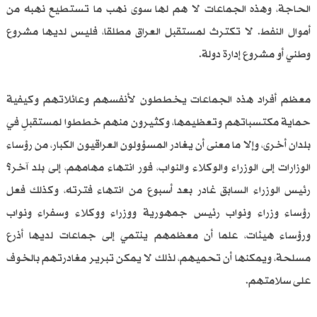
الحاجة، وهذه الجماعات لا هم لها سوى نهب ما تستطيع نهبه من
أموال النفط. لا تكترث لمستقبل العراق مطلقا، فليس لديها مشروع
وطني أو مشروع إدارة دولة.
معظم أفراد هذه الجماعات يخططون لأنفسهم وعائلاتهم وكيفية
حماية مكتسباتهم وتعظيمها، وكثيرون منهم خططوا لمستقبلٍ في
بلدان أخرى، وإلا ما معنى أن يغادر المسؤولون العراقيون الكبار، من رؤساء
الوزارات إلى الوزراء والوكلاء والنواب، فور انتهاء مهامهم، إلى بلد آخر؟
رئيس الوزراء السابق غادر بعد أسبوع من انتهاء فترته، وكذلك فعل
رؤساء وزراء ونواب رئيس جمهورية ووزراء ووكلاء وسفراء ونواب
ورؤساء هيئات، علما أن معظمهم ينتمي إلى جماعات لديها أذرع
مسلحة، ويمكنها أن تحميهم، لذلك لا يمكن تبرير مغادرتهم بالخوف
على سلامتهم.