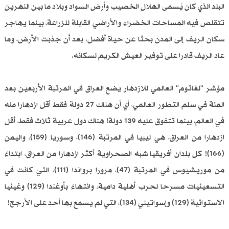
البلد الذي كان يُسمى الهلال الخصيب وأرض السواد وبلاد ما بين النهرين
تتقلص فيه المساحات الخضراء والأراضي القابلة للزراعة، بينما يهاجر
سكان الريف إلى المدن بحثا عن حياة أفضل، بعد أن جدُبت الأرض، وما
عاد الريف قادرا على توفير العيش الكريم لسكانه.
مؤشر "لغاتوم" العالمي للازدهار يضع العراق في المرتبة الأربعين بعد
المئة في سلم التطور العالمي، أي أن هناك 27 دولة فقط أقل ازدهارا منه
في العالم، بينما تتفوق عليه 139 دولة! هناك دول عربية ثلاث فقط، أقل
ازدهارا من العراق، هي ليبيا في المرتبة (146)، وسوريا (159)، واليمن
(166)! كل بلدان أفريقيا شبه الصحراوية أكثر ازدهارا من العراق، ابتداءً
من موريشيوس في المرتبة (47)، مرورا برواندا (111)، التي كانت في
التسعينيات مسرحا لحرب أهلية دامية، وانتهاءً بأوغندا (129) وغينيا
الاستوائية (129) وإسواتيني (134)، التي لم يسمع بها أحد على الأرجح!