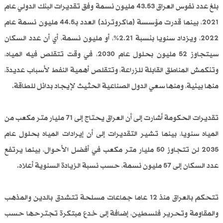
بلغ عدد نفوس العراق 43.53 مليون نسمة وفق تقديرات البنك الدولي عام
2021، بينما قدرت مؤسسة (ماكروترند) العدد بـ44.5 مليون نسمة عام
2022، ويزداد سنويا بنسبة 2.21%، أو مليون نسمة، أي أن عدد السكان
سيتجاوز 52 مليون بحلول عام 2030، في وقت تتقلص فيه المياه،
وتنكمش المناطق القابلة للزراعة، وتتقلص أهمية النفط لأسباب عديدة،
منها بيئية، ومنها سعي الدول الصناعية الحثيث لإيجاد بدائل للطاقة.
تقديرات الحكومة أشارت إلى أن العراق يحتاج إلى 71 مليار متر مكعب من
المياه سنويا، بينما تشير التقديرات إلى أن إيرادات المياه بحلول عام
2035 لن تتجاوز 50 مليار متر مكعب في أفضل الأحوال، بينما يرتفع
عدد السكان إلى 57 مليون نسمة، حسب نسبة الزيادة السنوية أعلاه.
تتحكم بالعراق منذ 12 عاما جماعات مسلحة تتشدق بالدين والمذهب
والمقاومة وتحرير فلسطين، إضافة إلى خدع مبتكرة تجترحها حسب