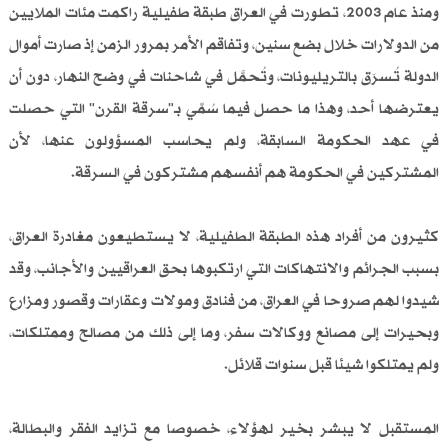
ومنذ عام 2003، تطورت في العراق طبقة طفيلية راكمت مئات الملايين
من الدولارات خلال بضع سنين، وتفاقم الأمر بمرور الزمن إذ صارت أموال
الدولة تُسرَق بالتريليونات، وتُحمَّل في شاحنات في وضح النهار، دون أن
يعترضها أحد، وهذا ما حصل فيما سُمِّي بـ"سرقة القرن" التي حصلت
في عهد الحكومة السابقة، ولم يحاسب المسؤولون عنها، لأن
المشتركين في الحكومة هم أنفسهم مشتركون في السرقة.
كثيرون من أفراد هذه الطبقة الطفيلية، لا يستطيعون مغادرة العراق،
بسبب الجرائم والانتهاكات التي ارتكبوها بحق العراقيين والأجانب، وقد
شيدوا لهم صروحا في العراق، من فنادق ومولات وعقارات وقصور ومزارع
وبحيرات إلى مصانع ووكالات سفر، وما إلى ذلك من مصالح وممتلكات،
ولم يمتلكوا شيئا قبل سنوات قلائل.
المستقبل لا يبشر بخير لهؤلاء، خصوصا مع تزايد الفقر والبطالة،