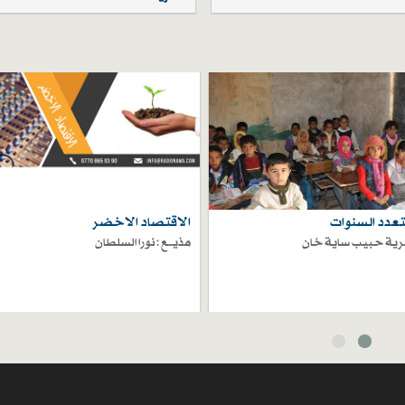
تعدد السنوات
الاقتصاد الاخضر
خيرية حبيب ساية خان
مذيـــع : نورا السلطان