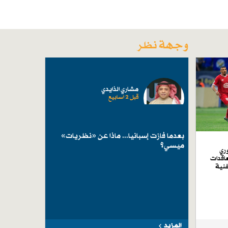
وجهة نظر
مشاري الذايدي
قبل 2 اسابیع
بعدما فازت إسبانيا... ماذا عن «نظريات»
ميسي؟
ري
اقدات
فنية
المزيد