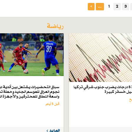
>
...
1
2
3
رياضة
زلزال بقوة 5 درجات يضرب جنوب شرقي تركيا
سباق التحضيرات يشتعل بين أندية دو
ل خسائر كبيرة
نجوم العراق للموسم الجديد وحملة تع
واسعة النطاق للمحترفين والأجهزة ال
قبل 5 أيام
المزيد