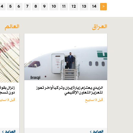
4
5
6
7
8
9
10
11
12
13
14
<
العراق
العالم
الزيدي يعتزم زيارة إيران وتركيا أواخر تموز
لتعزيز التعاون الإقليمي
دون تسجي
قبل 3 اسابیع
قبل 3 اسابیع
المزيد
المزيد