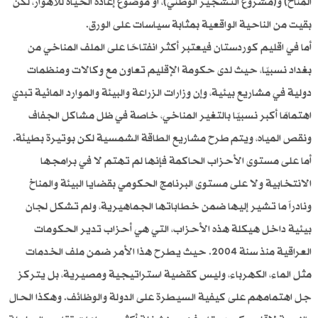
المناخ) و(مشروع التشجير الوطني)، أو موضوع إعادة الحياة للأهوار، لكن
بقيت من الناحية الواقعية بمثابة سياسات على الورق.
أما في اقليم كوردستان فيعتبر أكثر انفتاحًا على الملف المناخي من
بغداد نسبيًا، حيث لدى حكومة الإقليم تعاون مع وكالات ومنظمات
دولية في مشاريع بيئية، وإن وزارات الزراعة والبيئة والموارد المائية تبدي
اهتمامًا أكبر نسبيًا بالتغير المناخي، خاصة في ظل مشاكل الجفاف
ونقص المياه، ويتم طرح مشاريع الطاقة الشمسية لكن بوتيرة بطيئة.
أما على مستوى الأحزاب الحاكمة فإنها لم تهتم لا في برامجها
الانتخابية ولا على مستوى البرنامج الحكومي بقضايا البيئة والمناخ
ونادراً ما تشير إليها ضمن خطاباتها الجماهيرية، ولم تشكل لجان
بيئية داخل هيكلة هذه الأحزاب، التي هي أحزاب تدير الحكومات
العراقية منذ سنة 2004. حيث يطرح هذا الأمر ضمن ملف الخدمات
مثل الماء، الكهرباء، وليس كقضية استراتيجية ومصيرية، بل يتركز
جل اهتمامهم على كيفية السيطرة على الدولة والوظائف. وهكذا الحال