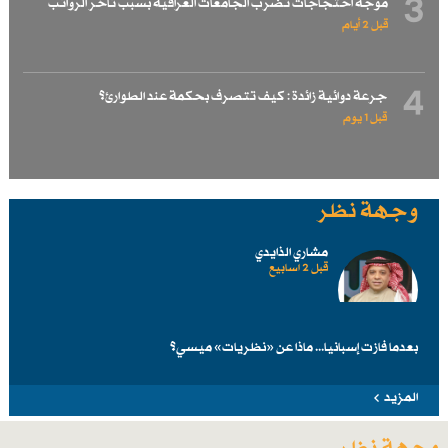
3
موجة احتجاجات تضرب الجامعات العراقية بسبب تأخر الرواتب
قبل 2 أيام
4
جرعة دوائية زائدة : كيف تتصرف بحكمة عند الطوارئ؟
قبل 1 یوم
وجهة نظر
مشاري الذايدي
قبل 2 اسابیع
بعدما فازت إسبانيا... ماذا عن «نظريات» ميسي؟
المزيد