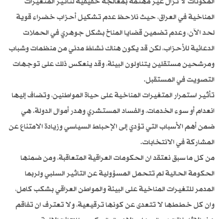
المكونات لا تزال غير مهتمة بمعالجة حقيقية لتأثير المتغيرات
المناخية في العراق، حيث نلاحظ عدم تشكيل أحزاب خضراء قوية
لحد الآن، وعدم تضمين قضايا المناخ بشكل جوهري في الحملات
الدعائية للأحزاب، لكن قد يكون هناك نشاطٌ مدني من منظمات وشباب
ومرشحين مستقلين يتناولون البيئة، وقد ينعكس ذلك على توجهات
التصويت في المستقبل.
تأثير استمرار المتغيرات المناخية على حياة المواطنين، وتضاف إليها
انعدام أو سوء الخدمات، والفساد المستشري وهدر أموال الدولة. هي
ضمن أهم الأسباب التي تؤدي إلى الإحباط السياسي وزيادة الامتناع عن
المشاركة في الانتخابات.
من كل ما سبق نعتقد ان الحكومات العراقية المتعاقبة، ومن ضمنها
الحكومة الحالية لم تتحمل المسؤولية عن التاثير السلبي ولربما
المدمر للتغيرات المناخية على البيئة والمواطن العراقي بشكب كامل،
وان كل خططها لا تتعدى عن كونها ترقيعية، ولا تعترف ان تفاقم