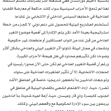
بالنسبة لاقليم كوردستان فهي منشغلة أكثر بصراعات تقاسم السلطة،
لهذا لم تدمج الأحزاب السياسية سواء كانت حاكمة أم معارضة القضايا
المناخية في خطابها السياسي الداخلي أو الانتخابي، بل غالبًا ما
تُستخدم المشاريع البيئية للحصول على دعم دولي، لا كجزء من خطة
استراتيجية بعيدة الأمد. لكن يتم الإشارة إلى أهمية موضوع التغير
المناخي من قبل عدد من النواب المستقلين أو منظمات غير حكومية
ونشطاء في مجال البيئة، تناولوا أثر التغيير البيئي والمناخي بشكل أكثر
وضوحًا، لكن تأثيرهم محدود في ظل هيمنة الأحزاب الكبيرة.
ورغم أن قضية التغيير المناخي لم تكن حتى الآن محورًا رئيسيًا في
الحملات الانتخابية، إلا أن تأثير المتغيرات المناخية على سلوك
وتوجهات الناخبين بدأ بالظهور تدريجيًا، خاصة في المناطق الأشد
تضررًا. حيث ازداد الاهتمام الشعبي بالقضايا البيئية في مناطق في
الجنوب كالبصرة، وذي قار، وميسان، حيث أزمة المياه شديدة، بدأ الناخبون
يربطون بين سوء الإدارة الحكومية مع واقعهم البيئي. وكذلك