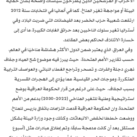
الأحزاب أو المرشحين الذين يطرحون سياسات واضحة بشأن حماية
البيئة أو مواجهة تغيّر المناخ. كما في ألمانيا في انتخابات سنة 2012
ارتفعت شعبية حزب الخضر بعد الفيضانات التي ضربت البلاد، وفي
أستراليا تغير سلوك الناخبين بعد حرائق الغابات الكبيرة، ما أدى إلى
خسارة الائتلاف الحاكم بعض المقاعد.
وفي العراق، الذي يعتبر ضمن الدول الأكثر هشاشة مناخيًا في العالم،
حسب تقارير الأمم المتحدة، حيث يبرز فيه موضوع شح المياه وجفاف
نهري دجلة والفرات، و تصحر وتراجع الغطاء النباتي، والعواصف الترابية
المتكررة، وموجات الحر القياسية، مما يؤدي إلى الهجرات القسرية
بسبب الجفاف. حيث على الرغم من قرار الحكومة العراقية بوضع
استراتيجية وطنية للتغير المناخي (2022–2030) بدعم من الأمم
المتحدة، وان الحكومة العراقية قدمت التزامات باتفاق باريس للمناخ،
ووضعت خططًا لخفض الانبعاثات، وكذلك وجود وزارة البيئة بشكل
مستقل بعد أن كانت مدمجة سابقًا، وتم إطلاق مبادرات مثل (أسبوع