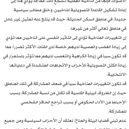
الأصوات فإنها من الناحية العملية تشجع ذلك، مما قد يؤدي هذا إلى
إعادة تشكيل القاعدة التصويتية للناخبين، وخلق مطالب سياسية
جديدة، في مناطق السكن الحديثة، حيث قد ينتج عنه تمثيل غير عادل
في مناطق تعاني أكثر من غيرها.
إن التغييرات المناخية تؤدي إلى التاثير النفسي على الناخبين مما تؤدي
إلى زيادة الغضب والعصبية لديهم خاصة لدى الفئات الأكثر تضرراً، مما
قد تكون سبباً في زيادة الكراهية والتعصب لديهم مما تؤثر باستمرار في
زيادة الكتل التصويتية للأحزاب والاتجاهات المتشددة في دعاياتها
الانتخابية.
قد تكون التغييرات المناخية سبباً في ضعف المشاركة في تلك المناطق،
حيث إن الظروف البيئية القاسية قد تقلل من نسبة المشاركة، بسبب
الإحباط من الأداء الحكومي أو بسبب تراجع الحافز الشخصي
للمشاركة.
عدم تبني قضايا البيئة والمناخ: نعتقد أن الأحزاب السياسية ومن جميع