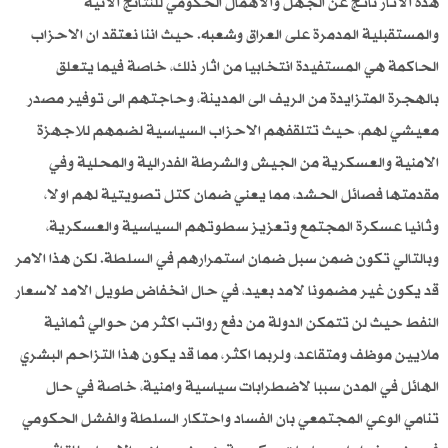
هذه الاثار ناتج عن الجهل والاهمال الحكومي للنتائج الانية
والمستقبلية المدمرة على العراق وشعبه. حيث اننا نعتقد ان الاحزاب
الحاكمة هي المستفيدة انتخابيا من اثار ذلك، خاصة فيما يتعلق
بالهجرة المتزايدة من الريف الى المدينة، وحاجتهم الى توفير مصدر
معيشي لهم، حيث تتلقفهم الاحزاب السياسية لضمهم للاجهزة
الامنية والعسكرية من الجيش والشرطة الفدرالية والمحلية وفي
مقدمتها فصائل الحشد، مما يعني ضمان كتل تصويتية لهم اولا،
وثانيا عسكرة المجتمع وتعزيز سطوتهم السياسية والعسكرية،
وبالتالي تكون ضمن سبل ضمان استمرارهم في السلطة. لكن هذا الامر
قد يكون غير مضمونا لامد بعيد، في حال انخفاض طويل الامد لاسعار
النفط حيث لن تتمكن الدولة من دفع رواتب اكثر من حوالي ثمانية
ملايين موظف ومتقاعد، ولربما اكثر، مما قد يكون هذا التزاحم البشري
الهائل في المدن سببا لاضطرابات سياسية وامنية، خاصة في حال
تنامي الوعي المجتمعي بان الفساد واحتكار السلطة والفشل الحكومي