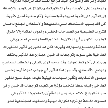
المياه. وأثر ذلك واضح من حيث تراجع المساحات الزراعية المروية
والمعتمدة على الأمطار معاً، والتراكم البشري الهائل في المدن، بالإضافة
إلى التأثير على الثروة الحيوانية والسمكية، وآثار جانبية آخرى كثيرة.
كل ذلك بسبب الاستخدام السيء للطبيعة والاستغلال الجشع للانسان
للثروات الطبيعية من المساحات الخضراء والموارد المائية والاحتراق
المتزايد للكاربون في المكائن واستخدام النفط والفحم الحجري في
التدفئة والمصانع والسيارات وغيرها. لكن هنا نشير إلى تأثير المتغيرات
المناخية على سلوك وتوجهات الناخبين حيث إن هذا التأثير يختلف
من بلد إلى آخر تبعًا لعوامل مثل درجة الوعي البيئي، والخطاب السياسي،
والوضع الاقتصادي. وقد تبرز هذا التأثير في جوانب عديدة فيما يخص
موضوع الانتخابات وتأثير السياسات البيئية عليها، حيث اصبح التغير
المناخي والبيئة عاملاً انتخابيًا مؤثرًا، في تغيير توجهات الناخبين أو في
صياغة البرامج الانتخابية، ومن المتوقع أن يتعاظم هذا التأثير في
السنوات القادمة مع تزايد الكوارث البيئية والضغوط المجتمعية نحو