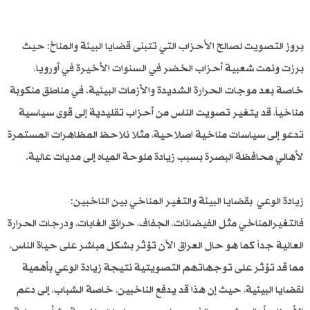
بروز التصويت لصالح الأحزاب التي تتبنى قضايا البيئة والمناخ: حيث
برزت ونمت شعبية أحزاب الخضر في السنوات الأخيرة في أورويا،
خاصة بعد موجات الحرارة الشديدة والأزمات البيئية. في مناطق منكوبة
مناخياً، قد يتغير تصويت الناس من أحزاب تقليدية إلى قوى سياسية
تدعو إلى سياسات مناخية اصلاحية، مثلا نلاحظ المظاهرات المستمرة
لأهالي محافظة البصرة بسبب زيادة ملوحة المياه إلى مديات عالية.
زيادة الوعي بقضايا البيئة والتغير المناخي بين الناخبين:
فالتغيرالمناخي مثل الفيضانات، الجفاف، حرائق الغابات، ودرجات الحرارة
العالية جداً كما هو حال العراق الآن تؤثر بشكل مباشر على حياة الناس،
مما قد تؤثر على توجهاتهم التصويتية نتيجة زيادة الوعي بأهمية
لقضايا البيئية، حيث إن هذا قد يدفع الناخبين، خاصة الشباب، إلى دعم