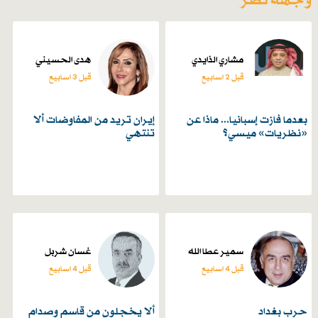
وجهة نظر
مشاري الذايدي
هدى الحسيني
قبل 2 اسابیع
قبل 3 اسابیع
بعدما فازت إسبانيا... ماذا عن
إيران تريد من المفاوضات ألا
«نظريات» ميسي؟
تنتهي
سمير عطا الله
غسان شربل
قبل 4 اسابیع
قبل 4 اسابیع
حرب بغداد
ألا يخجلون من قاسم وصدام