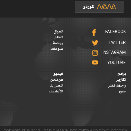
FACEBOOK
العراق
العالم
TWITTER
رياضة
منوعات
INSTAGRAM
YOUTUBE
برامج
فيديو
تقارير
من نحن
وجهة نظر
اتصل بنا
صور
الأرشيف
COPYRIGHT © 2017 - RADIO NAWA. DESIGNED AND DEVELOPED BY