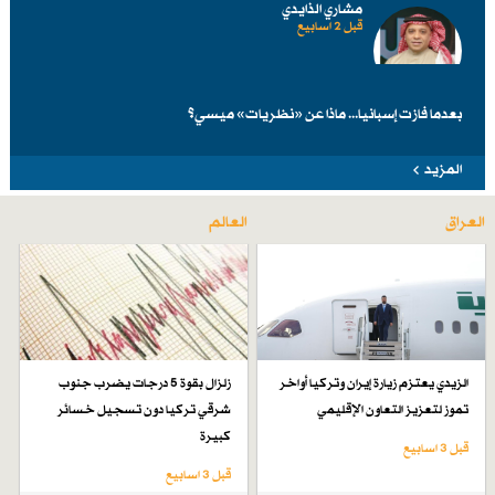
مشاري الذايدي
قبل 2 اسابیع
بعدما فازت إسبانيا... ماذا عن «نظريات» ميسي؟
المزيد
العراق
العالم
الزيدي يعتزم زيارة إيران وتركيا أواخر
زلزال بقوة 5 درجات يضرب جنوب
تموز لتعزيز التعاون الإقليمي
شرقي تركيا دون تسجيل خسائر
كبيرة
قبل 3 اسابیع
قبل 3 اسابیع