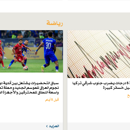
رياضة
زلزال بقوة 5 درجات يضرب جنوب شرقي تركيا
سباق التحضيرات يشتعل بين أندية دو
ل خسائر كبيرة
نجوم العراق للموسم الجديد وحملة تع
واسعة النطاق للمحترفين والأجهزة ال
قبل 5 أيام
المزيد