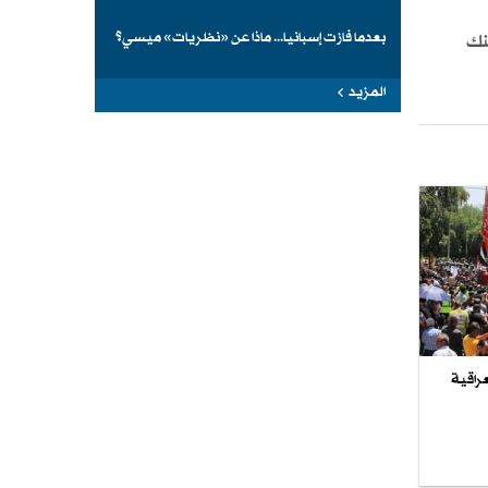
بعدما فازت إسبانيا... ماذا عن «نظريات» ميسي؟
نك
المزيد
راقية