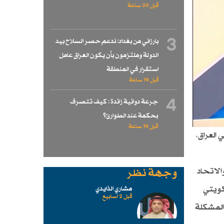
قبل 20 ساعة
3
بارزاني من بغداد: ندعم حصر السلاح بيد
الدولة وملتزمون بأن يكون العراق عامل
استقرار في المنطقة
قبل 19 ساعة
4
جرعة دوائية زائدة : كيف تتصرف
بحكمة عند الطوارئ؟
قبل 19 ساعة
العراق،
ي والاتحاد
وجهة نظر
كويتي
مشاري الذايدي
قبل 2 اسابیع
 المشكلة