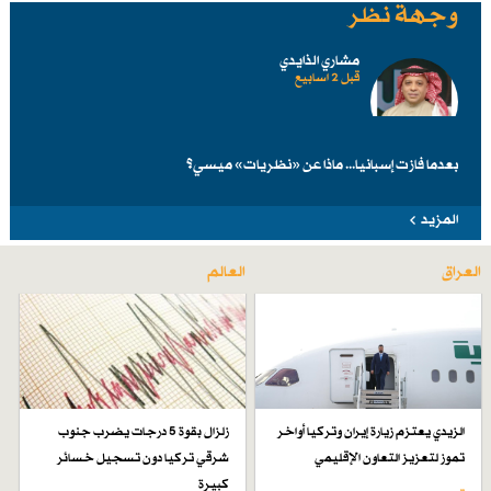
وجهة نظر
مشاري الذايدي
قبل 2 اسابیع
بعدما فازت إسبانيا... ماذا عن «نظريات» ميسي؟
المزيد
العراق
العالم
الزيدي يعتزم زيارة إيران وتركيا أواخر
زلزال بقوة 5 درجات يضرب جنوب
تموز لتعزيز التعاون الإقليمي
شرقي تركيا دون تسجيل خسائر
كبيرة