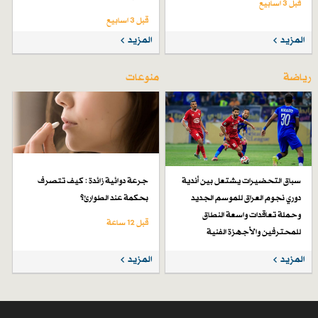
قبل 3 اسابیع
قبل 3 اسابیع
المزيد
المزيد
رياضة
منوعات
سباق التحضيرات يشتعل بين أندية
جرعة دوائية زائدة : كيف تتصرف
دوري نجوم العراق للموسم الجديد
بحكمة عند الطوارئ؟
وحملة تعاقدات واسعة النطاق
قبل 12 ساعة
للمحترفين والأجهزة الفنية
قبل 4 أيام
المزيد
المزيد