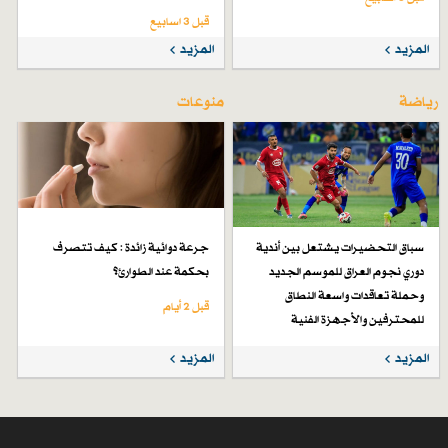
قبل 3 اسابیع
المزيد
المزيد
رياضة
منوعات
سباق التحضيرات يشتعل بين أندية
جرعة دوائية زائدة : كيف تتصرف
دوري نجوم العراق للموسم الجديد
بحكمة عند الطوارئ؟
وحملة تعاقدات واسعة النطاق
قبل 2 أيام
للمحترفين والأجهزة الفنية
قبل 6 أيام
المزيد
المزيد