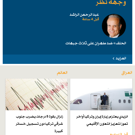
وجهة نظر
عبد الرحمن الراشد
قبل 4 ساعة
الحلف» ضد طهرانَ على ثلاث جبهات
المزيد
العراق
العالم
الزيدي يعتزم زيارة إيران وتركيا أواخر
زلزال بقوة 5 درجات يضرب جنوب
تموز لتعزيز التعاون الإقليمي
شرقي تركيا دون تسجيل خسائر
كبيرة
قبل 3 اسابیع