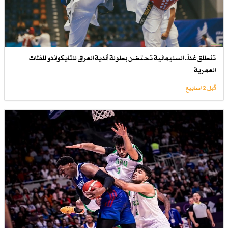
تنطلق غداً.. السليمانية تحتضن بطولة أندية العراق للتايكواندو للفئات
العمرية
قبل 2 اسابیع