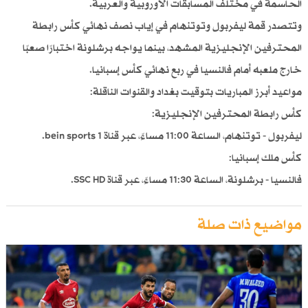
الحاسمة في مختلف المسابقات الأوروبية والعربية.
وتتصدر قمة ليفربول وتوتنهام في إياب نصف نهائي كأس رابطة
المحترفين الإنجليزية المشهد، بينما يواجه برشلونة اختبارًا صعبًا
خارج ملعبه أمام فالنسيا في ربع نهائي كأس إسبانيا.
مواعيد أبرز المباريات بتوقيت بغداد والقنوات الناقلة:
كأس رابطة المحترفين الإنجليزية:
ليفربول - توتنهام، الساعة 11:00 مساءً، عبر قناة bein sports 1.
كأس ملك إسبانيا:
فالنسيا - برشلونة، الساعة 11:30 مساءً، عبر قناة SSC HD.
مواضيع ذات صلة