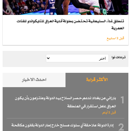
تنطلق غداً.. السليمانية تحتضن بطولة أندية العراق للتايكواندو للفئات
العمرية
قبل 2 اسابیع
ترددات نوا
الأكثر قراءة
احدث الاخبار
1
بارزاني من بغداد: ندعم حصر السلاح بيد الدولة وملتزمون بأن يكون
العراق عامل استقرار في المنطقة
قبل 2 أيام
2
إدارة الدولة: ملاحقة أي سلوك مسلح خارج إطار الدولة بقانون مكافحة