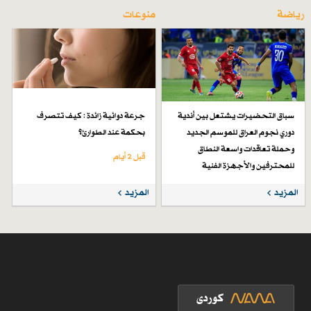
رياضة
منوعات
سباق التحضيرات يشتعل بين أندية
جرعة دوائية زائدة : كيف تتصرف
دوري نجوم العراق للموسم الجديد
بحكمة عند الطوارئ؟
وحملة تعاقدات واسعة النطاق
قبل 2 أيام
للمحترفين والأجهزة الفنية
قبل 6 أيام
المزيد
المزيد