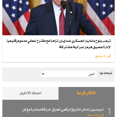
ترمب يلوح بالخيار العسكري ضد إيران تزامناً مع مقترح عُماني مدعوم إقليمياً
لإدارة مضيق هرمز عبر آلية مشتركةا
قبل 2 اسابیع
ترددات نوا
الأكثر قراءة
احدث الاخبار
1
آسياسيل تدخل التاريخ الرقمي للعراق: شراكة مباشرة مع أبل
قبل 24 ساعة