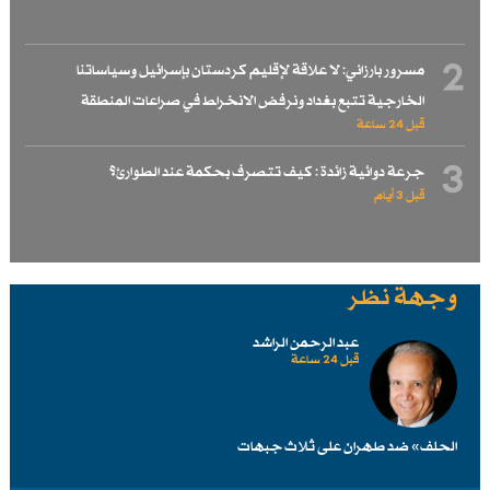
2
مسرور بارزاني: لا علاقة لإقليم كردستان بإسرائيل وسياساتنا
الخارجية تتبع بغداد ونرفض الانخراط في صراعات المنطقة
قبل 24 ساعة
3
جرعة دوائية زائدة : كيف تتصرف بحكمة عند الطوارئ؟
قبل 3 أيام
وجهة نظر
عبد الرحمن الراشد
قبل 24 ساعة
الحلف» ضد طهرانَ على ثلاث جبهات