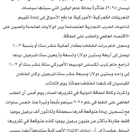
نيسان ٢٠٢٥)، متأثرةً بحالة عدم اليقين التي سببتها سياسات
التعريفات الكمركية الأميركية، ما دفع الأسواق إلى إعادة تقييم
تداعيات الحرب التجارية المتصاعدة بين الولايات المتحدة والصين على
الاقتصاد العالمي والطلب على الطاقة.
وسجل خام برنت انخفاضا بمقدار ثمانية عشر سنتًا أو بنسبة ٠.٣٪
ليصل إلى أربعة وستين دولارًا وتسعة وأربعين سنتًا للبرميل، بينما
تراجع خام غرب تكساس الوسيط الأميركي ستة عشر سنتًا أو ٠.٣٪
إلى واحد وستين دولارًا وسبعة عشر سنتًا للبرميل. وكان الخامان
القياسيان قد شهدا انخفاضًا مماثلًا يوم الثلاثاء.
وذكرت وكالة الطاقة الدولية في تقريرها الصادر يوم أمس، أن الطلب
العالمي على النفط في عام ٢٠٢٥ سينمو بأبطأ وتيرة منذ خمس سنوات،
مع تسجيل زيادة متوقعة قدرها سبعمائة وثلاثون ألف برميل يوميًا
فقط، مقارنة بـأكثر من مليون برميل يوميًا كانت متوقعة في تقريرها
السابق، مشيرة إلى أن زيادات الإنتاج الأميركية ستتباطأ أيضًا، بسبب