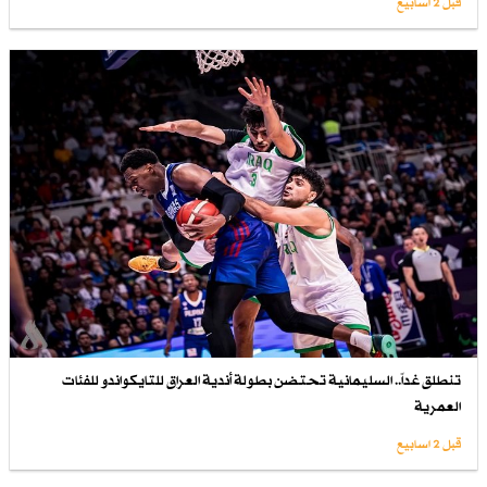
قبل 2 اسابیع
تنطلق غداً.. السليمانية تحتضن بطولة أندية العراق للتايكواندو للفئات
العمرية
قبل 2 اسابیع