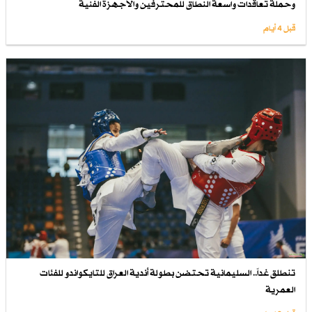
وحملة تعاقدات واسعة النطاق للمحترفين والأجهزة الفنية
قبل 4 أيام
تنطلق غداً.. السليمانية تحتضن بطولة أندية العراق للتايكواندو للفئات
العمرية