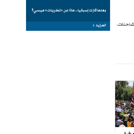
بعدما فازت إسبانيا... ماذا عن «نظريات» ميسي؟
شاحنات،
المزيد
راقية