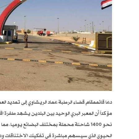
مؤكداً أن المعبر البري الوحيد بين البلدين يشهد طفرة
نحو 1400 شاحنة محملة بمختلف البضائع يوميا، مما
الحيوي الذي سيسهم مباشرة في تفكيك الاختناقات ودعم 