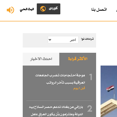
کوردی
اتصل بنا
البث الحي
ترددات نوا
الأكثر قراءة
احدث الاخبار
1
موجة احتجاجات تضرب الجامعات
العراقية بسبب تأخر الرواتب
قبل 1 یوم
2
بارزاني من بغداد: ندعم حصر السلاح بيد
الدولة وملتزمون بأن يكون العراق عامل