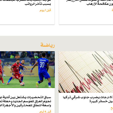
انون مكافحة الإرهاب
بسبب تأخر الرواتب
قبل 1 یوم
رياضة
زلزال بقوة 5 درجات يضرب جنوب شرقي تركيا
سباق التحضيرات يشتعل بين أندية دو
ل خسائر كبيرة
نجوم العراق للموسم الجديد وحملة تع
واسعة النطاق للمحترفين والأجهزة ال
قبل 4 أيام