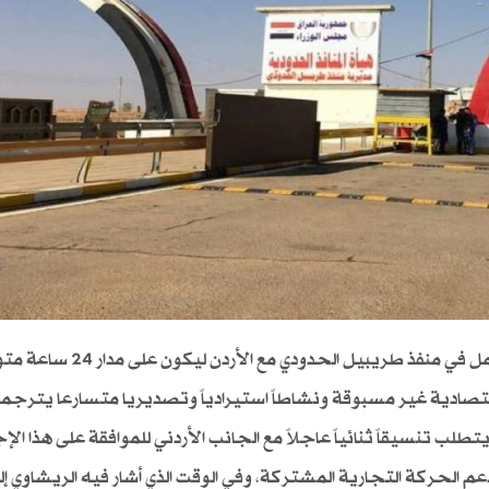
دعا قائممقام قضاء الرطبة عماد الريشاوي إلى تمديد العمل في منفذ طريبيل ال
 اقتصادية غير مسبوقة ونشاطاً استيرادياً وتصديريا متسارعا يترجم
 يتطلب تنسيقاً ثنائياً عاجلاً مع الجانب الأردني للموافقة على هذا الإج
الحركة التجارية المشتركة، وفي الوقت الذي أشار فيه الريشاوي إل