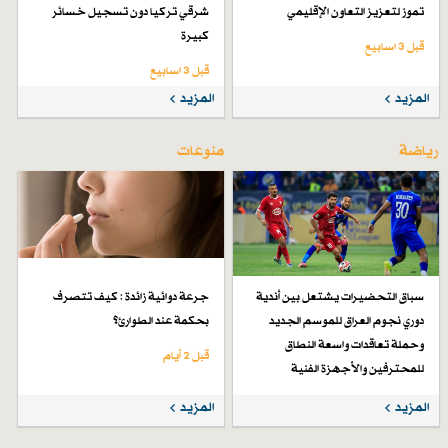
تموز لتعزيز التعاون الإقليمي
شرقي تركيا دون تسجيل خسائر
كبيرة
قبل 3 اسابیع
قبل 3 اسابیع
المزيد
المزيد
رياضة
منوعات
سباق التحضيرات يشتعل بين أندية
جرعة دوائية زائدة : كيف تتصرف
دوري نجوم العراق للموسم الجديد
بحكمة عند الطوارئ؟
وحملة تعاقدات واسعة النطاق
قبل 2 أيام
للمحترفين والأجهزة الفنية
قبل 6 أيام
المزيد
المزيد