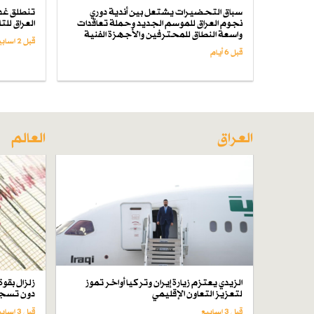
سباق التحضيرات يشتعل بين أندية دوري
تنطلق غدا
نجوم العراق للموسم الجديد وحملة تعاقدات
العراق للت
واسعة النطاق للمحترفين والأجهزة الفنية
قبل 2 اسابیع
قبل 6 أيام
العراق
العالم
الزيدي يعتزم زيارة إيران وتركيا أواخر تموز
لتعزيز التعاون الإقليمي
دون تسجي
قبل 3 اسابیع
قبل 3 اسابیع