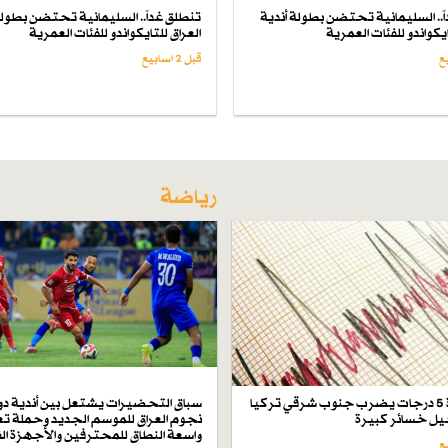
ً.. السليمانية تحتضن بطولة أندية
تنطلق غداً.. السليمانية تحتضن بطولة
ايكواندو للفئات العمرية
العراق للتايكواندو للفئات العمرية
قبل 2 اسابیع
رياضة
زلزال بقوة 5 درجات يضرب جنوب شرقي تركيا
سباق التحضيرات يشتعل بين أندية دو
ل خسائر كبيرة
نجوم العراق للموسم الجديد وحملة تع
واسعة النطاق للمحترفين والأجهزة ال