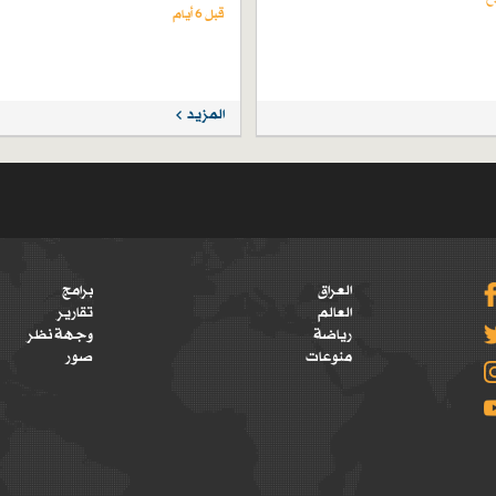
قبل 6 أيام
المزيد
العراق
برامج
العالم
تقارير
رياضة
وجهة نظر
منوعات
صور