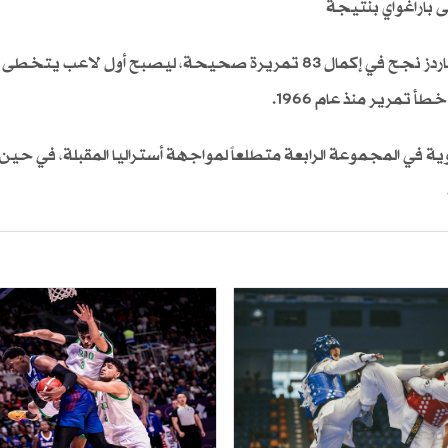
وأظهرت بيانات موقع "Sofascore" الإحصائي أن ريتشاردز نجح في إكمال 83 تمريرة صحيحة، ليصبح أول لاع
 في المجموعة الرابعة متطلعاً لمواجهة أستراليا المقبلة، في حين