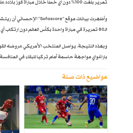
تمرير بلغت 100% دون أي خطأ خلال مباراة فوز بلاده على باراغواي بنتيجة
الـ80 تمريرة في مباراة واحدة بكأس العالم دون ارتكاب أي خطأ تمرير منذ عام 1966.
وبهذه النتيجة، يواصل المنتخب الأمريكي عروضه القوية
باراغواي مواجهة حاسمة أمام تركيا للبقاء في المنافسة
مواضيع ذات صلة