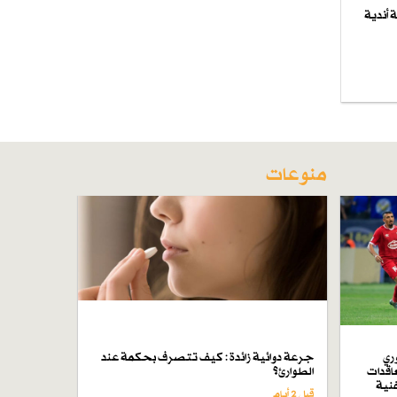
 أندية
منوعات
ري
جرعة دوائية زائدة : كيف تتصرف بحكمة عند
اقدات
الطوارئ؟
فنية
قبل 2 أيام