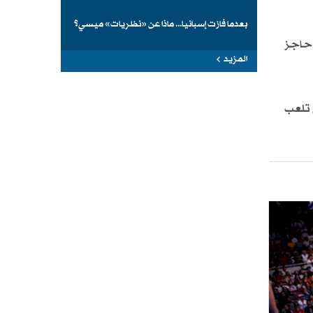
بعدما فازت إسبانيا... ماذا عن «نظريات» ميسي؟
ب يتخطى حاجز
المزيد
 تلعب