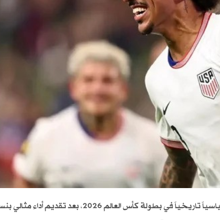
حقق مدافع المنتخب الأمريكي كريس ريتشاردز رقماً قياسياً تاريخياً في بطولة كأس العالم 2026، بعد 