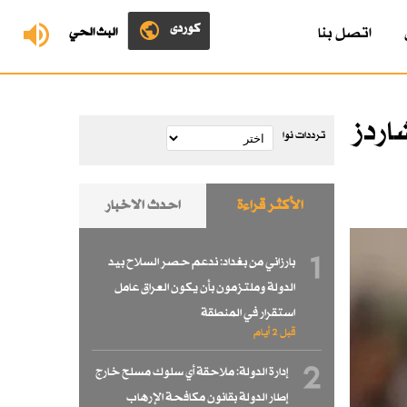
کوردی
اتصل بنا
البث الحي
ريتشاردز
ترددات نوا
الأكثر قراءة
احدث الاخبار
1
بارزاني من بغداد: ندعم حصر السلاح بيد
الدولة وملتزمون بأن يكون العراق عامل
استقرار في المنطقة
قبل 2 أيام
2
إدارة الدولة: ملاحقة أي سلوك مسلح خارج
إطار الدولة بقانون مكافحة الإرهاب