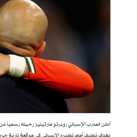
أعلن المدرب الإسباني روبرتو مارتينيز رحيله رسمياً ع
بهدف نظيف أمام نظيره الإسباني في موقعة نارية جرت