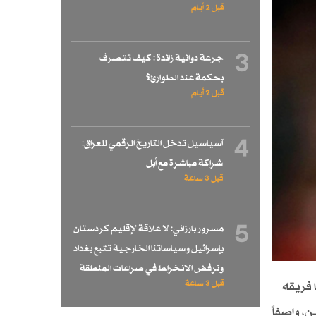
قبل 2 أيام
3
جرعة دوائية زائدة : كيف تتصرف
بحكمة عند الطوارئ؟
قبل 2 أيام
4
آسياسيل تدخل التاريخ الرقمي للعراق:
شراكة مباشرة مع أبل
قبل 3 ساعة
5
مسرور بارزاني: لا علاقة لإقليم كردستان
بإسرائيل وسياساتنا الخارجية تتبع بغداد
ونرفض الانخراط في صراعات المنطقة
قبل 3 ساعة
 فريقه
، واصفاً