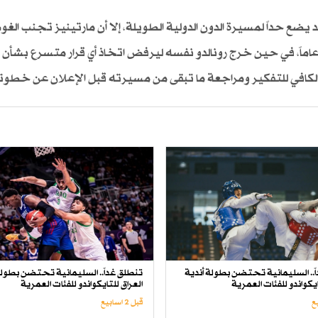
د يضع حداً لمسيرة الدون الدولية الطويلة، إلا أن مارتينيز تجنب الغ
 عاماً، في حين خرج رونالدو نفسه ليرفض اتخاذ أي قرار متسرع بشأن ا
 الكافي للتفكير ومراجعة ما تبقى من مسيرته قبل الإعلان عن خطوته
ً.. السليمانية تحتضن بطولة أندية
تنطلق غداً.. السليمانية تحتضن بطولة
ايكواندو للفئات العمرية
العراق للتايكواندو للفئات العمرية
قبل 2 اسابیع