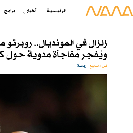
الرئیسیة
أخبار
برامج
زلزال في المونديال.. روبرتو 
ويُفجر مفاجأة مدوية حول كر
قبل 4 اسابیع
رياضة