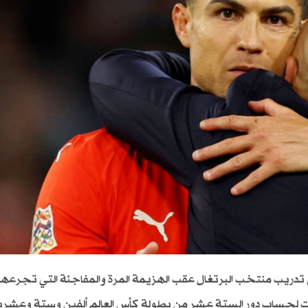
ن تدريب منتخب البرتغال عقب الهزيمة المرة والمفاجئة التي تجرعها
 لحساب دور الستة عشر من بطولة كأس العالم ألفين وستة وعشرين