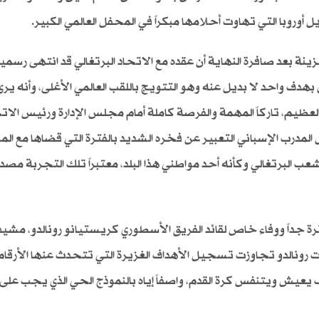
 أوروبا التي تهاوت أحلامها مبكراً في المحفل العالمي الكبير.
نة بعد صافرة النهاية أن عقده مع الاتحاد البرتغالي قد انتهى رسميا
 بهدف واحد لا بديل عنه وهو التتويج باللقب العالمي الأغلى، وأنه يرى 
ظيم، تاركاً المهمة والفرصة كاملة أمام مجلس الإدارة ورئيس الات
المدرب الإسباني التعبير عن فخره الشديد بالفترة التي قضاها مع ال
البرتغالي وكأنه أحد مواطني هذا البلد، معتبراً تلك التجربة مصدراً 
 جداً ووفاء خاص لقائد الفريق الأسطوري كريستيانو رونالدو، مشيداً
مات رونالدو تجاوزت تسجيل الأهداف الغزيرة التي تتحدث عنها الأرق
ف يعيش ويتنفس كرة القدم، واصفاً إياه بالنموذج الحي الذي يجب على