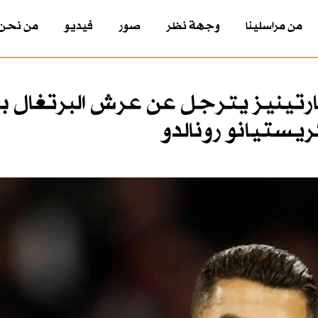
من مراسلينا
وجهة نظر
صور
فيديو
من نحن
مارتينيز يترجل عن عرش البرتغال باك
يستيانو رونالدو