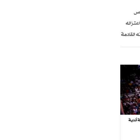
وص
عتزاله
 القادمة
 أندية