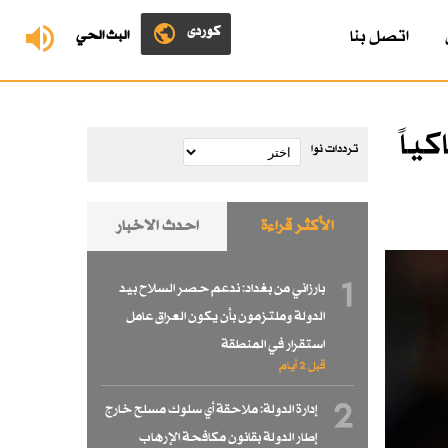
کوردی
اتصل بنا
البث الحي
ياً
ترددات نوا
الأكثر قراءة
احدث الاخبار
1
بارزاني من بغداد: ندعم حصر السلاح بيد
الدولة وملتزمون بأن يكون العراق عامل
استقرار في المنطقة
قبل 2 أيام
2
إدارة الدولة: ملاحقة أي سلوك مسلح خارج
إطار الدولة بقانون مكافحة الإرهاب