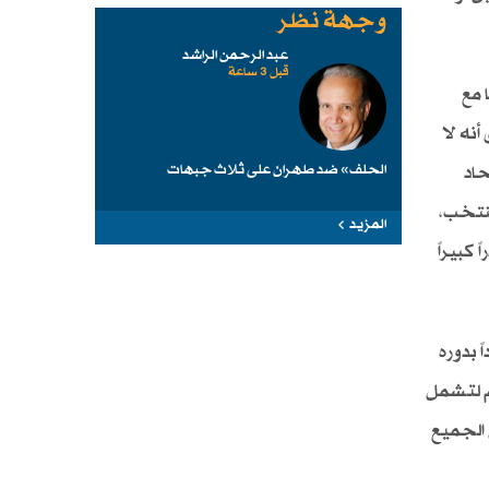
وجهة نظر
عبد الرحمن الراشد
قبل 3 ساعة
 مع
أنه لا
الحلف» ضد طهرانَ على ثلاث جبهات
حاد
منتخب،
المزيد
كبيراً
 بدوره
ام لتشمل
 الجميع