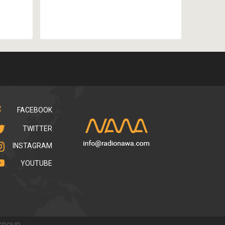
FACEBOOK
TWITTER
INSTAGRAM
YOUTUBE