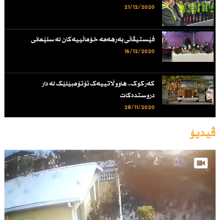
21/12/2020
فێستیڤاڵی به‌رهه‌مه‌ خۆماڵییه‌كان له‌ سلێمانی
16/12/2020
کەرکوک.. هاووڵاتییەک ئۆتۆمبێلێک لە دار
دروستدەکات
28/11/2020
ڤیدیۆ