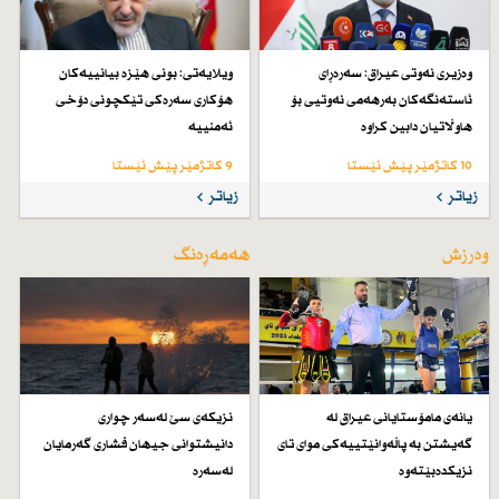
وەزیری نەوتی عیراق: سەرەڕای
ویلایەتی: بونی هێزە بیانییەكان
ئاستەنگەكان بەرهەمی نەوتیی بۆ
هۆكاری سەرەكی تێكچونی دۆخی
هاوڵاتیان دابین كراوە
ئەمنییە
10 کاتژمێر پێش ئێستا
9 کاتژمێر پێش ئێستا
زیاتر
زیاتر
وەرزش
هەمەڕەنگ
یانەی مامۆستایانی عیراق لە
نزیكەی سێ لەسەر چواری
گەیشتن بە پاڵەوانێتییەكی موای تای
دانیشتوانی جیهان فشاری گەرمایان
نزیكدەبێتەوە
لەسەرە