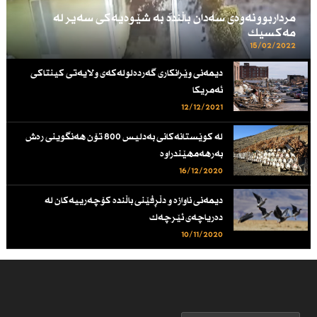
مرداربوونەوەی سەدان باڵندە بە شێوەیەكی سەیر لە
مەكسیك
15/02/2022
دیمەنی وێرانكاری گەردەلولەكەی ولایەتی كینتاكی
ئەمریكا
12/12/2021
لە کوێستانەکانی بەدلیس 800 تۆن هەنگوینی رەش
بەرهەمهێندراوە
16/12/2020
دیمه‌نی ناوازه‌ و دڵڕفێنی باڵنده‌ كۆچه‌رییه‌كان له‌
ده‌ریاچه‌ی ئێرچه‌ك
10/11/2020