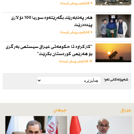
9 کاتژمێر پێش ئێستا
هەر پەنابەرێك بگەڕێتەوە سوریا 100 دۆلاری
پێدەدرێت
9 کاتژمێر پێش ئێستا
"كاركراوە تا حكومەتی عیراق سیستمی بەرگری
بۆ هەرێمی كوردستان بكڕێت"
10 کاتژمێر پێش ئێستا
شەپۆلەکانی نەوا
عێراق
جیهان