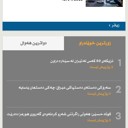
زیاتر
زۆرترین خوێندراو
دواترین هەواڵ
1
نزیكەی 50 كەس لە ئێران لە سێدارە دراون
2 رۆژ پێش ئێستا
2
سەرۆكی دەستەی دەستپاكی عیراق: چەكی دەستمان یاسایە
2 رۆژ پێش ئێستا
3
فوئاد حسێن: هەوڵی راگرتنی شەڕو كردنەوەی گەرووی هورمز دەدرێت
2 رۆژ پێش ئێستا