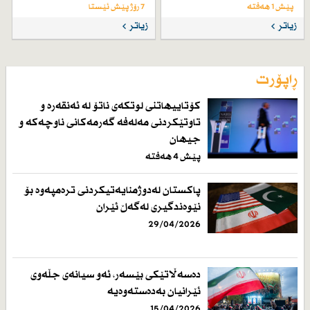
پێش 1 هەفتە
7 رۆژ پێش ئێستا
زیاتر
زیاتر
ڕاپۆرت
كۆتاییهاتنی لوتكەی ناتۆ لە ئەنقەرە و
تاوتێكردنی مەلەفە گەرمەكانی ناوچەكە و
جیهان
پێش 4 هەفتە
پاكستان لەدوژمنایەتیكردنی ترەمپەوە بۆ
نێوەندگیری لەگەڵ ئێران
29/04/2026
دەسەڵاتێكی بێسەر، ئەو سیانەی جڵەوی
ئێرانیان بەدەستەوەیە
15/04/2026