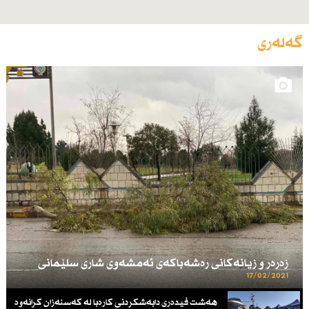
گەلەری
زه‌ره‌ر و زیانه‌كانی ره‌شه‌باكه‌ی ئه‌مشه‌وی شاری سلێمانی
17/02/2021
هەشت فیدەری دابەشکردنی کارەبا لە کەسنەزان کرانەوە