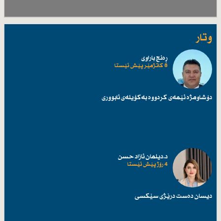
وتار
ڕەنج باراوی
8 کاتژمێر پێش ئێستا
دۆشاومژە ئێمەی کردووە بەکۆیلەی ئابووری
د.دیلمان ئازاد حسن
4 رۆژ پێش ئێستا
دیسان دەست درێژی سێكسی