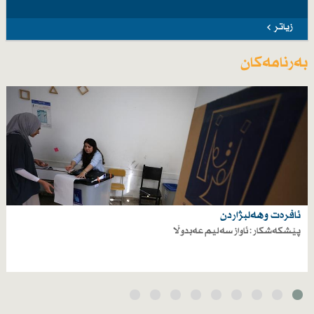
زیاتر
بەرنامەکان
ئافرەت وهەلبژاردن
پێشکەشکار : ئاواز سەلیم عەبدوڵا