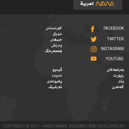
FACEBOOK
کوردستان
عێراق
TWITTER
جیهان
وەرزش
INSTAGRAM
هەمەڕەنگ
YOUTUBE
بەرنامەکان
ڤیدیۆ
ڕاپۆرت
دەربارە
وتار
پەیوەندی
گەلەری
ئەرشیڤ
COPYRIGHT © 2017 - RADIO NAWA. DESIGNED AND DEVELOPED BY