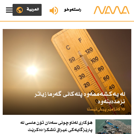
العربية
ڕاستەوخۆ
لە یەكشەممەوە پلەكانی گەرما زیاتر
نزمدەبنەوە
10 کاتژمێر پێش ئێستا
هۆكاری لەناوچونی سەدان تۆن ماسی لە
پارێزگایەكی عیراق ئاشكرا دەكرێت