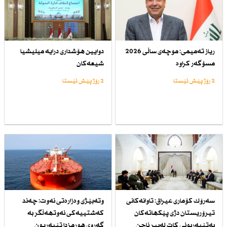
ریاز تەمیمی: موچەی ساڵی 2026
دوایین هۆشداری درایە میلیشیا
مسۆگەر كراوە
شیعەكان
2 رۆژ پێش ئێستا
2 رۆژ پێش ئێستا
سەرۆك كۆماری عیراق: تاوانەكانی
وتەبێژی وەزارەتی نەوت: چەند
تیرۆریستان دژی پێكهاتەكان
كەشتییەكی نەوتهەڵگر بە
بەتێپەربونی كات لەبیر ناچن
گەروی هورمزدا تێپەڕیون