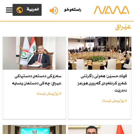
العربية
ڕاستەوخۆ
عێراق
فوئاد حسێن: هەوڵی راگرتنی
سەرۆكی دەستەی دەستپاكی
شەڕو كردنەوەی گەرووی هورمز
عیراق: چەكی دەستمان یاسایە
دەدرێت
2 رۆژ پێش ئێستا
2 رۆژ پێش ئێستا