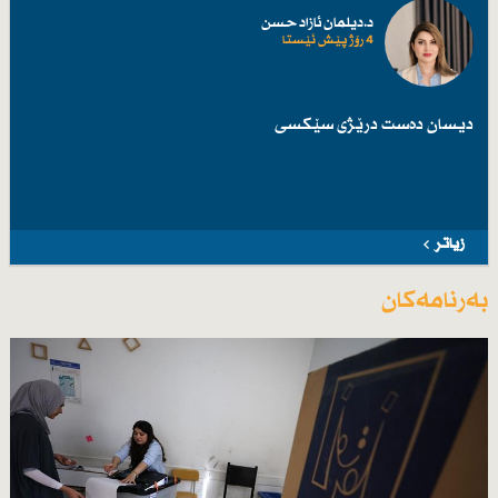
د.دیلمان ئازاد حسن
4 رۆژ پێش ئێستا
دیسان دەست درێژی سێكسی
زیاتر
بەرنامەکان