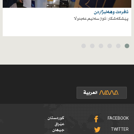
ئافرەت وهەلبژاردن
پێشکەشکار : ئاواز سەلیم عەبدوڵا
FACEBOOK
کوردستان
عێراق
TWITTER
جیهان