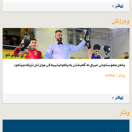
زیاتر
وەرزش
یانەی مامۆستایانی عیراق لە گەیشتن بە پاڵەوانێتییەكی موای تای نزیكدەبێتەوە
پێش 1 هەفتە
زیاتر
وتار