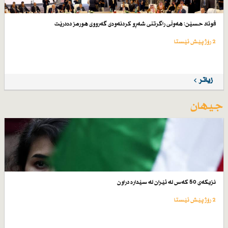
فوئاد حسێن: هەوڵی راگرتنی شەڕو كردنەوەی گەرووی هورمز دەدرێت
2 رۆژ پێش ئێستا
زیاتر
جیهان
نزیكەی 50 كەس لە ئێران لە سێدارە دراون
2 رۆژ پێش ئێستا