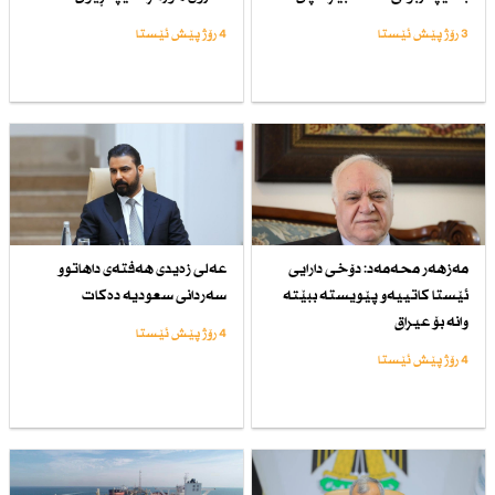
3 رۆژ پێش ئێستا
4 رۆژ پێش ئێستا
مەزهەر محەمەد: دۆخی دارایی
عەلی زەیدی هەفتەی داهاتوو
ئێستا كاتییەو پێویستە ببێتە
سەردانی سعودیە دەكات
وانە بۆ عیراق
4 رۆژ پێش ئێستا
4 رۆژ پێش ئێستا