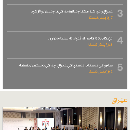
3
عیراق و توركیا رێككەوتننامەیەكی نەوتییان واژۆكرد
7 رۆژ پێش ئێستا
4
نزیكەی 50 كەس لە ئێران لە سێدارە دراون
2 رۆژ پێش ئێستا
5
سەرۆكی دەستەی دەستپاكی عیراق: چەكی دەستمان یاسایە
2 رۆژ پێش ئێستا
عێراق