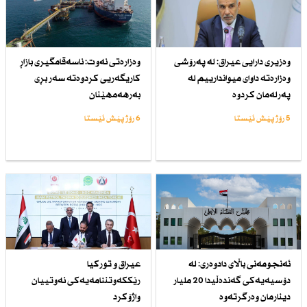
وەزیری دارایی عیراق: لە پەرۆشی
وەزارەتی نەوت: ناسەقامگیری بازاڕ
وەزارەتە داوای میواندارییم لە
كاریگەریی كردوەتە سەر بڕی
پەرلەمان كردوە
بەرهەمهێنان
5 رۆژ پێش ئێستا
6 رۆژ پێش ئێستا
ئەنجومەنی باڵای دادوەری: لە
عیراق و توركیا
دۆسیەیەكی گەندەڵیدا 20 ملیار
رێككەوتننامەیەكی نەوتییان
دینارمان وەرگرتەوە
واژۆكرد