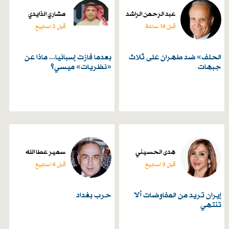
عبد الرحمن الراشد
مشاري الذايدي
قبل 14 ساعة
قبل 2 اسابیع
الحلف» ضد طهرانَ على ثلاث
بعدما فازت إسبانيا... ماذا عن
جبهات
«نظريات» ميسي؟
هدى الحسيني
سمير عطا الله
قبل 3 اسابیع
قبل 4 اسابیع
إيران تريد من المفاوضات ألا
حرب بغداد
تنتهي