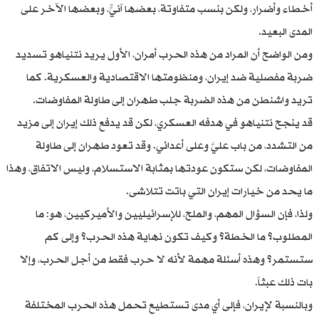
أخطاء وأضرار، ولكن بنسب متفاوتة، بعضها آنيٌّ، وبعضها الآخر على
المدى البعيد.
ومن الواضح أن المراد من هذه الحرب أمران، الأول يريد نتنياهو تسديد
ضربة مفصلية ضد إيران، ومنظومتها الاقتصادية والعسكرية. كما
تريد واشنطن من هذه الضربة جلب طهران إلى طاولة المفاوضات.
قد ينجح نتنياهو في هدفه العسكري، لكن قد يدفع ذلك إيران إلى مزيد
من التشدد، من باب عليَّ وعلى أعدائي. وقد تعود طهران إلى طاولة
المفاوضات، لكن ستكون عودتها بمثابة الاستسلام، وليس الاتفاق، وهذا
ما يحد من خيارات إيران التي باتت تتلاشى.
ولذا، فإن السؤال المهم، والملح، للإسرائيليين والأميركيين، هو: ما
المطلوب؟ ما الخطة؟ وكيف تكون نهاية هذه الحرب؟ وإلى كم
ستستمر؟ وهذه أسئلة مهمة لأنه لا حرب فقط من أجل الحرب، وإلا
بات ذلك عبثاً.
وبالنسبة لإيران، فإلى أي مدى تستطيع تحمل هذه الحرب المختلفة