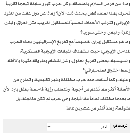
وماذا عن فرص السلام بالمنطقة، وكل حرب كبرى سابقة تبعها تقريباً
تحرك بهذا الملف، فهل يحدث ذلك الآن؟ وماذا عن دول عانت من النفوذ
الإيراني وتترقب الأحداث تحسباً للمستقبل القريب، مثل العراق، ولبنان،
وغزة، واليمن، وحتى سوريا؟
وما هو مستقبل إيران، خصوصاً مع تفريغ الإسرائيليين بهذه الحرب
للداخل الإيراني؛ حيث استهداف القيادات الإيرانية العسكرية،
والسياسية، بمعنى تفريغ العقول، وشل للنظام بطريقة مثيرة ولافتة
وسط اختراق استخباراتي؟
وعليه، وكما أسلفت، هذه حرب مختلفة وغير تقليدية، وتطرح من
الأسئلة أكثر مما تُقدم من أجوبة، وتتطلب رؤية فاحصة بعقل بارد، لأن
ما بعدها مختلف تماماً عمّا قبلها، وهي حرب لم تكن مفاجئة، بل
متوقعة، ومنذ أكثر من عشرين عاماً.
ترددات نوا