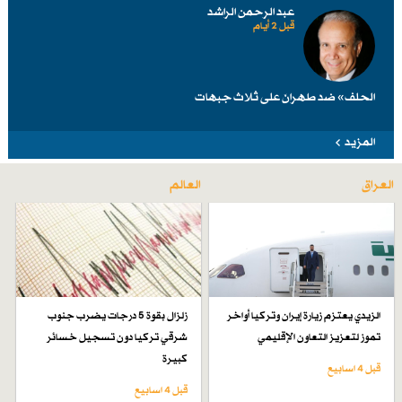
عبد الرحمن الراشد
قبل 2 أيام
الحلف» ضد طهرانَ على ثلاث جبهات
المزيد
العراق
العالم
الزيدي يعتزم زيارة إيران وتركيا أواخر
زلزال بقوة 5 درجات يضرب جنوب
تموز لتعزيز التعاون الإقليمي
شرقي تركيا دون تسجيل خسائر
كبيرة
قبل 4 اسابیع
قبل 4 اسابیع