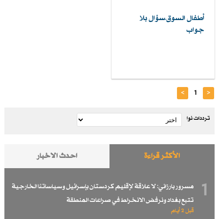
أطفال السوق،سؤال بلا
جواب
>
1
<
ترددات نوا
الأكثر قراءة
احدث الاخبار
1
مسرور بارزاني: لا علاقة لإقليم كردستان بإسرائيل وسياساتنا الخارجية
تتبع بغداد ونرفض الانخراط في صراعات المنطقة
قبل 2 أيام