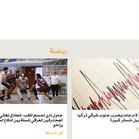
رياضة
زلزال بقوة 5 درجات يضرب جنوب شرقي تركيا
جدول ناري لحسم اللقب.. انطلاق نهائي 
ل خسائر كبيرة
المحترفين العراقي للسلة بين الدفاع ال
وزاخو
قبل 3 ساعة