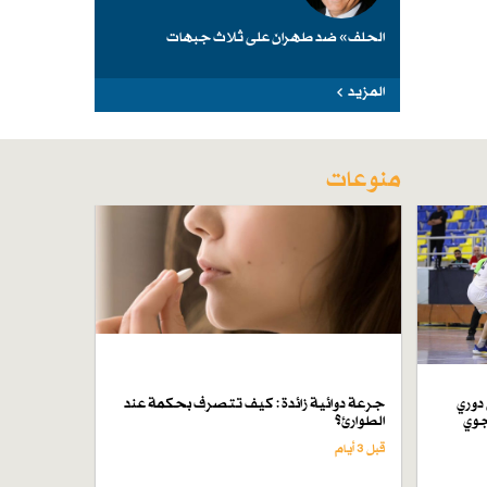
الحلف» ضد طهرانَ على ثلاث جبهات
المزيد
منوعات
دوري
جرعة دوائية زائدة : كيف تتصرف بحكمة عند
جوي
الطوارئ؟
قبل 3 أيام