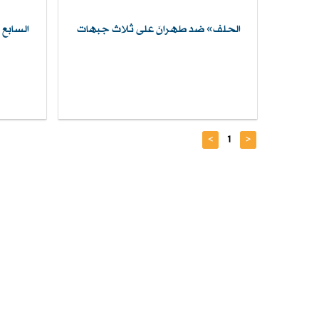
الحلف» ضد طهرانَ على ثلاث جبهات
السابع 
>
1
<