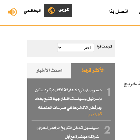
کوردی
اتصل بنا
البث الحي
ترددات نوا
الأكثر قراءة
احدث الاخبار
ة. خريج
1
مسرور بارزاني: لا علاقة لإقليم كردستان
بإسرائيل وسياساتنا الخارجية تتبع بغداد
ونرفض الانخراط في صراعات المنطقة
قبل 1 یوم
2
آسياسيل تدخل التاريخ الرقمي للعراق:
شراكة مباشرة مع أبل