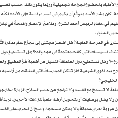
نصائحَ الأطباء بالخضوع لجراحة تجميلية وربَّما يكون ذلك، حسب تفسي
 كانَ بشارُ الأسد يتوقَّع أن يقيمَ في قصر الرئاسة «إلى الأبد» لكنَّه
قيم في عهدةِ الرئيس أحمد الشرع. وملامحُ الإعصار واضحةٌ في لبنانَ 
يى السّنوار.
نرى في المرحلة المقبلة؟ هل اضطرَّ مجتبَى إلى تجرُّع سمِّ مذكرةِ التّ
ستئناف السياسات التي كانت معتمدةً في عهد والده؟ هل تستطيعُ دولُ 
لأذرع»؟ وهل تستطيع دولُ المنطقة التقليلَ من أهمية فخّ المضيقِ والع
ح بيد القوى الشرعية فلا تتكرَّر الممارساتُ التي انطلقت من أراضيه ع
 الخليجي؟
اطعاً. لا تسامحَ مع الفساد ولا تراجعَ عن حصر السلاح. الزيارةُ الخارجي
 ولا يقبل بوصايات أو بتحويل أرضه ملعباً لنزاعات الآخرين. نريد أ
َّ عروبةَ العراق عميقةٌ ولا يمكن مسحُها. واضحٌ أنَّ الحربَ على الفس