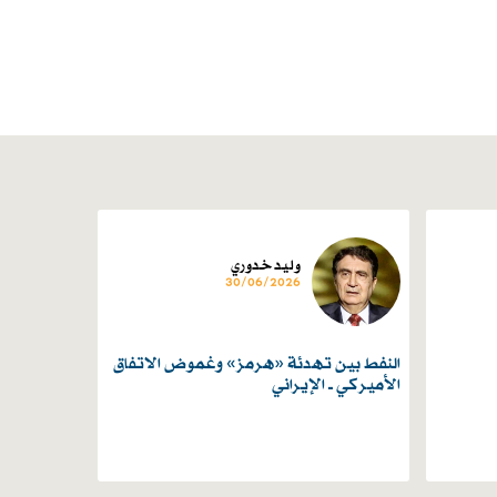
وليد خدوري
30/06/2026
النفط بين تهدئة «هرمز» وغموض الاتفاق
الأميركي ــ الإيراني