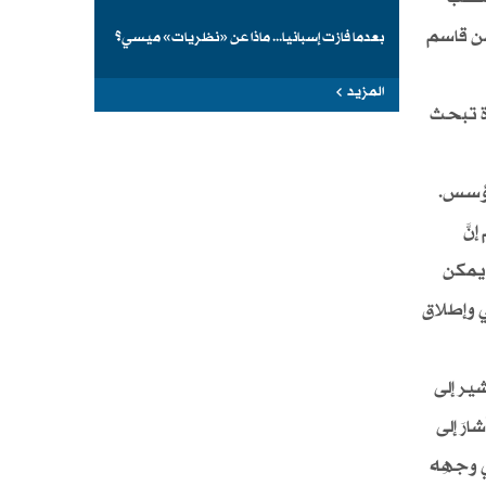
 من قاسم
بعدما فازت إسبانيا... ماذا عن «نظريات» ميسي؟
المزيد
رة تبحث
لمؤسس.
نَّ
ا يمكن
ي وإطلاق
شير إلى
رَ إلى
ي وجهِه