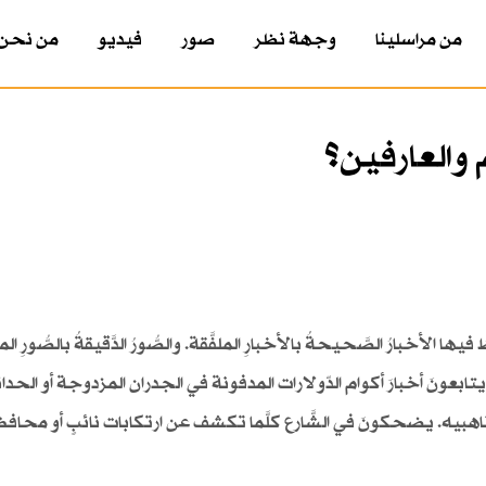
من مراسلينا
وجهة نظر
صور
فيديو
من نحن
والعارفين؟
أخبارُ الصَّحيحةُ بالأخبارِ الملفَّقة. والصُّورُ الدَّقيقةُ بالصُّورِ ال
ونَ أخبارَ أكوام الدّولارات المدفونة في الجدران المزدوجة أو الحدائ
 ناهبيه. يضحكونَ في الشَّارع كلَّما تكشف عن ارتكابات نائبٍ أو محافظ