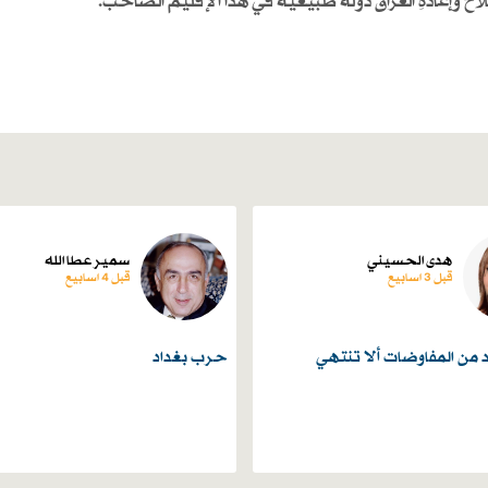
اح وإعادةِ العراق دولةً طبيعيةً في هذا الإقليم الصَّاخب.
هدى الحسيني
سمير عطا الله
قبل 3 اسابیع
قبل 4 اسابیع
د من المفاوضات ألا تنتهي
حرب بغداد