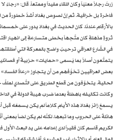
زرتُ رجلاً معنيّاً وكانَ اللقاء مفيداً وممتعاً. قالَ: «رجاءً
فاخرة بل خرافية. ثم إنَّ لصوصَ بغداد أشدُّ خطورةً من 
بالأرقام عندنَا. كانَ الحديث في بغدادَ يدور على خمسمائةِ م
ثروةٍ مذهلةٍ كان متَّجِهاً بخطى متسارعةٍ إلى انهيار اقت
في الشَّارع العراقي ترحيبٌ واضح بالمعركة التي أطلقتها
يتمتَّعون أصلاً بما يُسمى «حمايات» حزبيةً أو فصائليةً 
بعض العراقيينَ تخوُّفَهم من أن يتجاوز «رعاةُ الفساد»
الحالية. يتخوَّفونَ من قطعِ الطريق على التَّصدي لملفِّ ح
وكانت تكاليفه باهظةً بعدما ضربَ هيبةَ الدولة في الدا
يسمعُ زائرُ بغدادَ هذه الأيام كلاماً لم يكن يسمعُه قب
هائلةً على الحروب وما تبعها. لكنَّه لم يكن لصّاً بمعنى أن
المال العام أو بالإثراء غير المشروع. أمَّا شقيقه الرئيس 