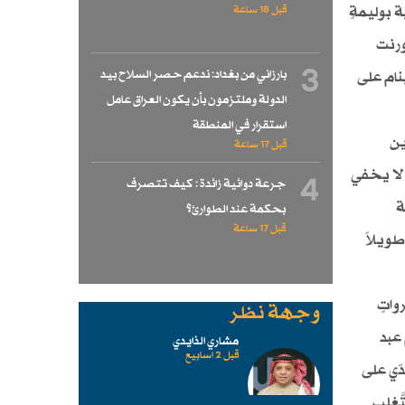
ية بوليمةٍ
قبل 18 ساعة
ورنت
3
بارزاني من بغداد: ندعم حصر السلاح بيد
ينام على
الدولة وملتزمون بأن يكون العراق عامل
استقرار في المنطقة
ين
قبل 17 ساعة
 لا يخفي
4
جرعة دوائية زائدة : كيف تتصرف
ة
بحكمة عند الطوارئ؟
قبل 17 ساعة
طويلاً
واتٍ
وجهة نظر
 عبد
مشاري الذايدي
قبل 2 اسابیع
بالتَّعدّي على
َّغلب