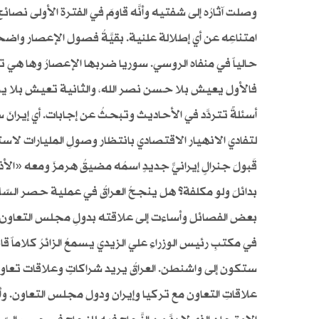
وصلت آثارُه إلى شفتيه وأنَّه قاومَ في الفترة الأولى 
امتناعِه عن أي إطلالة علنية. بقيَّةُ فصول الإعصار واضحة.
حالياً في منفاه الروسي. سوريا ضربها الإعصارُ وها هي ت
فالأول يعيش بلا حسن نصر الله، والثانية تعيش بلا يح
أسئلةٌ تتردَّد في الأحاديث وتبحثُ عن إجابات. أي إيرانَ س
لتفادي الانهيار الاقتصادي بانتظار وصولِ المليارات لا
قَبولَ جنرالٍ إيرانيٍّ جديدٍ اسمُه مضيقُ هرمزَ ومعه «ا
بدائلَ ولو مكلفة؟ هل ينجحُ العراقُ في عملية حصر السّلا
بعض الفصائل وأساءت إلى علاقته بدولِ مجلس التعاون
في مكتبِ رئيس الوزراءِ علي الزيدي يسمعُ الزائرُ كلاماً ق
ستكون إلى واشنطن. العراقُ يريد شراكاتٍ وعلاقات تعاون
علاقاتِ التعاون مع تركيا وإيران ودول مجلس التعاون. وأن