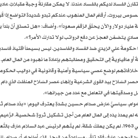
 لا تقارنُ الفسادَ لديكم بالفساد عندنا. لا يمكن مقارنةُ وجبةِ مقبلاتٍ عاد
لصوص بيروت. أرقامُ المال المنهوب عندكم تبدو شديدةَ التواضع إذا قُ
ليار دولار والآنَ يحلّقُ الرَّقمُ صعوداً»، وأضافَ: «هل تصدّق أنَّ بلداً 
صادي يتضمَّن العجزَ عن دفع الرواتب لولا تداركُ الأمر؟».
 حكومةُ علي الزيدي ضدَ الفساد والفاسدين. ليس بسيطاً اقتيادُ فاسد
أو مافياويةً إلى التحقيق ومطالبتهم بإعادة ما نهبوه من المالِ العام.
 خلافاتِهم لوضعِ عصي سياسيةٍ وأمنيةٍ وقانونية في دواليبِ الحكوم
صرِ السّلاح بيد القوى الشرعية وإنهاءِ عصر السّلاح المنفلت الذي دامَ 
خل وصدقيتَها في التعامل مع عدد من جيرانها».
ل أعوام. سياسيٌّ عارضَ صدام حسين بشدةٍ يعترف اليوم: «بدَّد صدام ثر
َّه لم يمددْ يدَه إلى المال العام من أجلِ تشكيل ثروةٍ شخصية. الزَّعيم
الكريم قاسم كانَ فقيراً لدى إعدامه على يدِ البعث الأول في 1963. لم يكن يملكُ شقة. لم يتَّهمِ الرئيسُ عبد السلام عارف 
عبد الرحمن عارف فقد تلقَّى مساعدةً من الرجل الذي أطاحه، أي صدام، للت