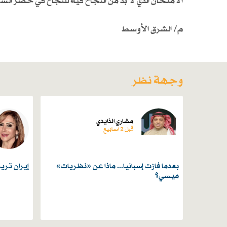
الامتحان الذي لا بدَّ من النَّجاح فيه للنجاح في حصر السّل
م/ الشرق الأوسط
وجهة نظر
مشاري الذايدي
قبل 2 اسابیع
بعدما فازت إسبانيا... ماذا عن «نظريات»
إيران تري
ميسي؟