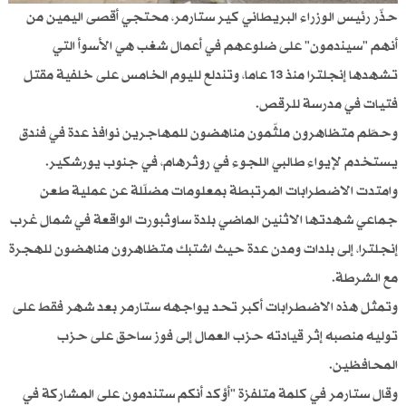
حذّر رئيس الوزراء البريطاني كير ستارمر، محتجي أقصى اليمين من
أنهم "سيندمون" على ضلوعهم في أعمال شغب هي الأسوأ التي
تشهدها إنجلترا منذ 13 عاما، وتندلع لليوم الخامس على خلفية مقتل
فتيات في مدرسة للرقص.
وحطّم متظاهرون ملثّمون مناهضون للمهاجرين نوافذ عدة في فندق
يستخدم لإيواء طالبي اللجوء في روثرهام، في جنوب يورشكير.
وامتدت الاضطرابات المرتبطة بمعلومات مضلّلة عن عملية طعن
جماعي شهدتها الاثنين الماضي بلدة ساوثبورت الواقعة في شمال غرب
إنجلترا، إلى بلدات ومدن عدة حيث اشتبك متظاهرون مناهضون للهجرة
مع الشرطة.
وتمثل هذه الاضطرابات أكبر تحد يواجهه ستارمر بعد شهر فقط على
توليه منصبه إثر قيادته حزب العمال إلى فوز ساحق على حزب
المحافظين.
وقال ستارمر في كلمة متلفزة "أؤكد أنكم ستندمون على المشاركة في