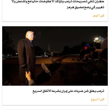
طهران تنفي تصريحات ترمب وتؤكد: لا مفاوضات حالياً مع واشنطن ولا
تغيير في وضع مضيق هرمز
قبل 7 أيام
ترمب يعلق شن ضربات على إيران بشرط الاتفاق السريع
قبل 1 أسبوع