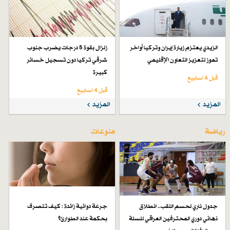
الزيدي يعتزم زيارة إيران وتركيا أواخر
زلزال بقوة 5 درجات يضرب جنوب
تموز لتعزيز التعاون الإقليمي
شرقي تركيا دون تسجيل خسائر
كبيرة
قبل 4 اسابیع
قبل 4 اسابیع
المزيد
المزيد
رياضة
منوعات
جدول ناري لحسم اللقب.. انطلاق
جرعة دوائية زائدة : كيف تتصرف
نهائي دوري المحترفين العراقي للسلة
بحكمة عند الطوارئ؟