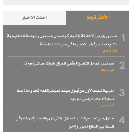
الأكثر قراءة
احدث الاخبار
1
مسرور بارزاني: لا علاقة لإقليم كردستان بإسرائيل وسياساتنا الخارجية
تتبع بغداد ونرفض الانخراط في صراعات المنطقة
قبل 2 أيام
2
آسياسيل تدخل التاريخ الرقمي للعراق: شراكة مباشرة مع أبل
قبل 2 أيام
3
التربية تحدد الأول من أيلول موعداً لمباشرة الملاكات والـ20 منه
انطلاقاً للعام الدراسي الجديد
قبل 1 یوم
4
جدول ناري لحسم اللقب.. انطلاق نهائي دوري المحترفين العراقي
للسلة بين الدفاع الجوي وزاخو