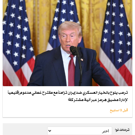
ترمب يلوح بالخيار العسكري ضد إيران تزامناً مع مقترح عُماني مدعوم إقليمياً
لإدارة مضيق هرمز عبر آلية مشتركةا
قبل 2 اسابیع
ترددات نوا