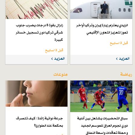
الزيدي يعتزم زيارة إيران وتركيا أواخر
زلزال بقوة 5 درجات يضرب جنوب
تموز لتعزيز التعاون الإقليمي
شرقي تركيا دون تسجيل خسائر
كبيرة
قبل 3 اسابیع
قبل 3 اسابیع
المزيد
المزيد
رياضة
منوعات
سباق التحضيرات يشتعل بين أندية
جرعة دوائية زائدة : كيف تتصرف
دوري نجوم العراق للموسم الجديد
بحكمة عند الطوارئ؟
وحملة تعاقدات واسعة النطاق