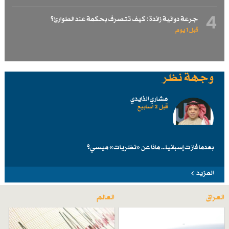
4
جرعة دوائية زائدة : كيف تتصرف بحكمة عند الطوارئ؟
قبل 1 یوم
وجهة نظر
مشاري الذايدي
قبل 2 اسابیع
بعدما فازت إسبانيا... ماذا عن «نظريات» ميسي؟
المزيد
العراق
العالم