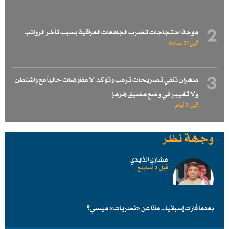
2
موجة احتجاجات تضرب الجامعات العراقية بسبب تأخر الرواتب
قبل 21 ساعة
3
طهران تنفي تصريحات ترمب وتؤكد: لا مفاوضات حالياً مع واشنطن
ولا تغيير في وضع مضيق هرمز
قبل 3 أيام
وجهة نظر
مشاري الذايدي
قبل 2 اسابیع
بعدما فازت إسبانيا... ماذا عن «نظريات» ميسي؟