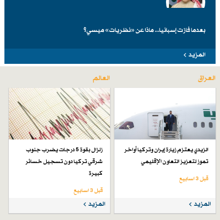
بعدما فازت إسبانيا... ماذا عن «نظريات» ميسي؟
المزيد
العراق
العالم
الزيدي يعتزم زيارة إيران وتركيا أواخر
زلزال بقوة 5 درجات يضرب جنوب
تموز لتعزيز التعاون الإقليمي
شرقي تركيا دون تسجيل خسائر
كبيرة
قبل 3 اسابیع
قبل 3 اسابیع
المزيد
المزيد