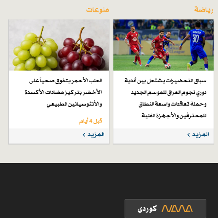
رياضة
منوعات
سباق التحضيرات يشتعل بين أندية
العنب الأحمر يتفوق صحياً على
دوري نجوم العراق للموسم الجديد
الأخضر بتركيز مضادات الأكسدة
وحملة تعاقدات واسعة النطاق
والأنثوسيانين الطبيعي
للمحترفين والأجهزة الفنية
قبل 4 أيام
قبل 4 أيام
المزيد
المزيد