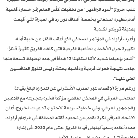
عقب خروج "أسود الرافدين" من نهائيات كأس العالم إثر خسارة قاسية
أمام نظيره السنغالي بخمسة أهداف دون رد في المباراة التي أقيمت
بمدينة تورنتو الكندية.
وأعرب أرنولد في المؤتمر الصحفي الذي أعقب اللقاء عن خيبة أمله
الكبيرة جراء الأخطاء الدفاعية الفردية التي كلفت الفريق كثيراً، قائلاً:
"أشعر بإحباط شديد لأننا استقبلنا 12 هدفاً في هذه البطولة، تسعة منها
جاءت نتيجة هفوات فردية ودفاعية بحتة، وليس لتفوق المنافسين
الفني علينا".
ورغم مرارة الإقصاء، عبّر المدرب الأسترالي عن اعتزازه البالغ بقيادة
المنتخب العراقي في المحفل العالمي، مؤكداً فخره بتجربته مع اللاعبين
والجمهور العراقي. وفي خطوة سريعة لاحتواء تداعيات الخروج، أعلن
الاتحاد العراقي لكرة القدم عن تجديد ثقته المطلقة في غراهام أرنولد،
ممدداً عقده رسمياً ليتولى قيادة الفريق حتى عام 2030، في إشارة
واضحة لتبني مشروع رياضي طويل الأمد