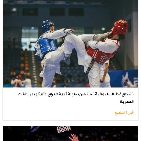
تنطلق غداً.. السليمانية تحتضن بطولة أندية العراق للتايكواندو للفئات
العمرية
قبل 2 اسابیع