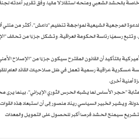
صة بالحشد الشعبي ومنحه استقلالا ماليا، وفق تقرير أعدته لجنة 
شعبي، الذي تشكل عام 2014 استجابة لدعوة المرجعية الشيعية لمواجهة تنظيم "داعش"، أكثر من مئت
 وتتبع رسميًا رئاسة الحكومة العراقية، وتشكل جزءًا من تحالف "الإ
ميركية بالتأكيد أن القانون المقترح سيكون جزءًا من "الإصلاح الأمني"
سة عسكرية عراقية رسمية تعمل في ظل صلاحيات القائد العام للقو
 أمنية أخرى.
ابة "حجر الأساس لما يشبه الحرس الثوري الإيراني"، بينما يرى مح
ة. ويشير الخبير السياسي ريناد منصور إلى أن استبعاد هذه القوات 
التشريع سيمنح الحشد فرصا أكبر للحصول على التمويل والمعدات