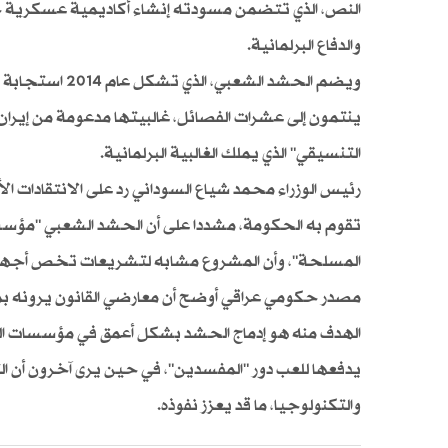
النص، الذي تتضمن مسودته إنشاء أكاديمية عسكرية خا
والدفاع البرلمانية.
ويضم الحشد ال
ينتمون إلى عشرات الفصائل، غالبيتها مدعومة من إيران،
التنسيقي" الذي يملك الغالبية البرلمانية.
رئيس الوزراء محمد شياع السوداني رد على الانتقادات الأ
تقوم به الحكومة، مشددا على أن الحشد الشعبي "مؤس
المسلحة"، وأن المشروع مشابه لتشريعات تخص أجهزة
مصدر حكومي عراقي أوضح أن معارضي القانون يرونه بمث
الهدف منه هو إدماج الحشد بشكل أعمق في مؤسسات الدول
يدفعها للعب دور "المفسدين"، في حين يرى آخرون أن 
والتكنولوجيا، ما قد يعزز نفوذه.