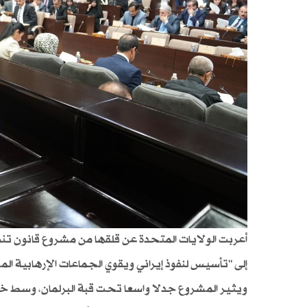
أعربت الولايات المتحدة عن قلقها من مشروع قانون تنظ
إلى "تأسيس لنفوذ إيراني ويقوي الجماعات الإرهابية الم
ويثير المشروع جدلا واسعا تحت قبة البرلمان، وسط خل