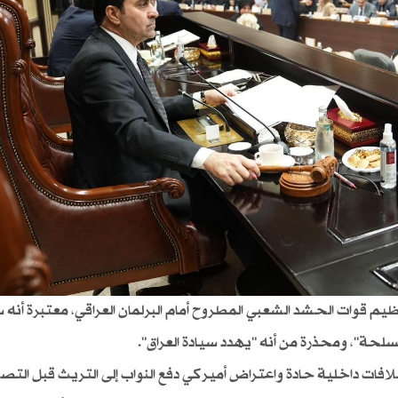
يم قوات الحشد الشعبي المطروح أمام البرلمان العراقي، معتبرة أنه 
سلحة"، ومحذرة من أنه "يهدد سيادة العراق".
افات داخلية حادة واعتراض أميركي دفع النواب إلى التريث قبل الت