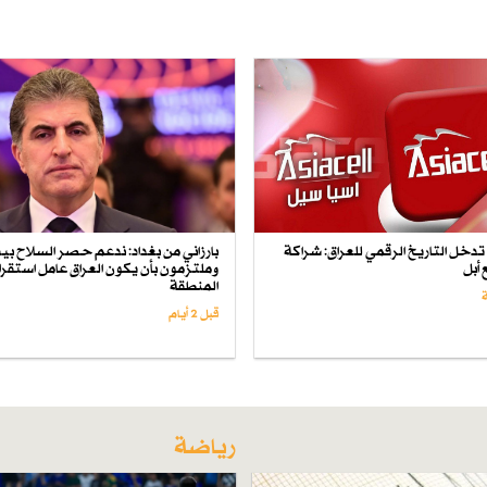
دخل التاريخ الرقمي للعراق: شراكة
بارزاني من بغداد: ندعم حصر السلاح بيد 
 أبل
وملتزمون بأن يكون العراق عامل استقرا
المنطقة
قبل 2 أيام
رياضة