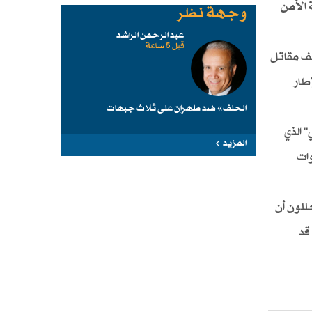
الأمن
وجهة نظر
عبد الرحمن الراشد
قبل 5 ساعة
ي ألف مقاتل
طار
الحلف» ضد طهرانَ على ثلاث جبهات
 الذي
المزيد
ات
للون أن
قد