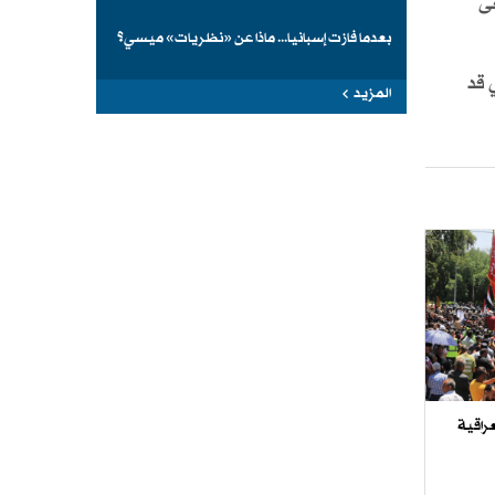
عى
بعدما فازت إسبانيا... ماذا عن «نظريات» ميسي؟
 قد
المزيد
راقية