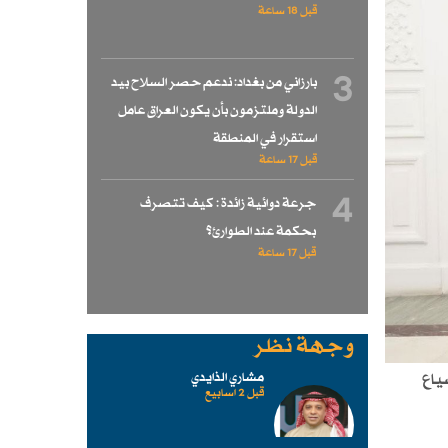
قبل 18 ساعة
3
بارزاني من بغداد: ندعم حصر السلاح بيد
الدولة وملتزمون بأن يكون العراق عامل
استقرار في المنطقة
قبل 17 ساعة
4
جرعة دوائية زائدة : كيف تتصرف
بحكمة عند الطوارئ؟
قبل 17 ساعة
وجهة نظر
ياع
مشاري الذايدي
قبل 2 اسابیع