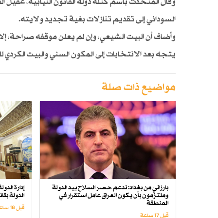
وقال المتحدث باسم كتلة دولة القانون النيابية، عقي
السوداني إلى تقديم تنازلات بغية تجديد ولايته.
وأضاف أن البيت الشيعي، وإن لم يعلن موقفه صراحة، إلا 
يتجه بعد الانتخابات إلى المكون السني والبيت الكردي
مواضيع ذات صلة
بارزاني من بغداد: ندعم حصر السلاح بيد الدولة
إدارة الدو
وملتزمون بأن يكون العراق عامل استقرار في
الدولة بق
المنطقة
قبل 18 ساعة
قبل 17 ساعة