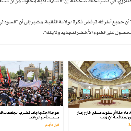
ل الفتلاوي، في تصريحات صحفية إن الائتلاف لديه مخاوف من أن يس
أن جميع أطرافه ترفض فكرة الولاية الثانية، مشيرا إلى أن “السوداني
 للحصول على الضوء الأخضر لتجديد ولايته”.
لة: ملاحقة أي سلوك مسلح خارج إطار
موجة احتجاجات تضرب الجامعات الع
انون مكافحة الإرهاب
بسبب تأخر الرواتب
قبل 2 أيام