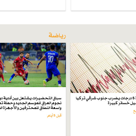
رياضة
زلزال بقوة 5 درجات يضرب جنوب شرقي تركيا
سباق التحضيرات يشتعل بين أندية دو
ل خسائر كبيرة
نجوم العراق للموسم الجديد وحملة تع
واسعة النطاق للمحترفين والأجهزة ال
قبل 5 أيام