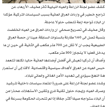
كشف عضو لجنة الزراعة والمياه النيابية ثائر مخيف، الأربعاء، عن
تراجع خطير في واردات العراق المائية بسبب السياسات التركية، مؤكدا
ان البلاد تواجه ازمة تتطلب حلولا عاجلة.
وقال مخيف في تصريح صحفي ان واردات العراق من المياه انخفضت
بنسبة تصل الى 60% مقارنة بالسنوات السابقة، مبينا ان حصة العراق
الطبيعية يجب ان لا تقل عن 700 متر مكعب في الثانية، في حين ان ما
يدخل فعليا لا يتجاوز 300 متر مكعب.
وأضاف أن تركيا تعيش في أفضل أوضاعها المائية حاليا، لكنها تتعمد
حبس المياه عن العراق لأهداف سياسية واقتصادية، لافتا إلى أن استمرار
هذا النهج سيؤدي إلى تهديد الأمن الغذائي والمائي للبلاد.
وشدد عضو لجنة الزراعة على ضرورة اعتماد سياسات داخلية لترشيد
وصرف المياه، وإيجاد حلول تقنية للري وتقنين الاستهلاك، محذرا من
أن البلاد ستواجه صيفا أكثر جفافا إذا لم تتحرك الحكومة بسرعة في
هذا الملف.