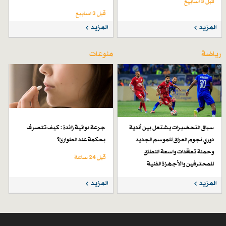
قبل 3 اسابیع
قبل 3 اسابیع
المزيد
المزيد
رياضة
منوعات
سباق التحضيرات يشتعل بين أندية
جرعة دوائية زائدة : كيف تتصرف
دوري نجوم العراق للموسم الجديد
بحكمة عند الطوارئ؟
وحملة تعاقدات واسعة النطاق
قبل 24 ساعة
للمحترفين والأجهزة الفنية
قبل 5 أيام
المزيد
المزيد