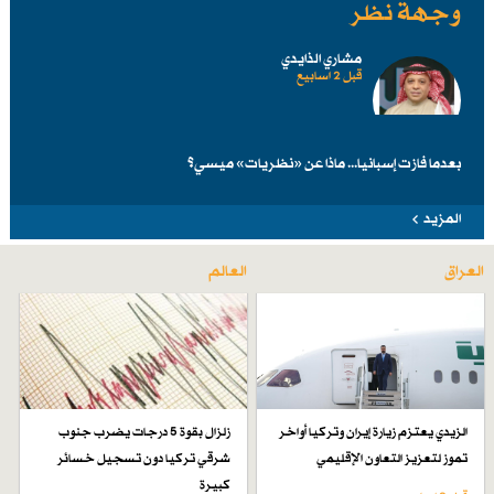
وجهة نظر
مشاري الذايدي
قبل 2 اسابیع
بعدما فازت إسبانيا... ماذا عن «نظريات» ميسي؟
المزيد
العراق
العالم
الزيدي يعتزم زيارة إيران وتركيا أواخر
زلزال بقوة 5 درجات يضرب جنوب
تموز لتعزيز التعاون الإقليمي
شرقي تركيا دون تسجيل خسائر
كبيرة