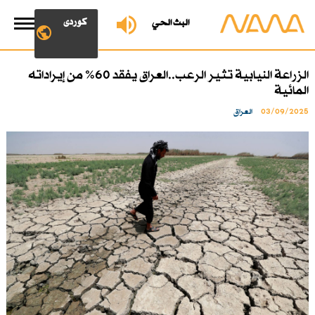
کوردی
البث الحي
الزراعة النيابية تثير الرعب..العراق يفقد 60% من إيراداته
المائية
03/09/2025
العراق