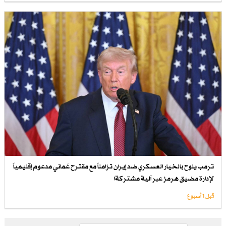
ترمب يلوح بالخيار العسكري ضد إيران تزامناً مع مقترح عُماني مدعوم إقليمياً
لإدارة مضيق هرمز عبر آلية مشتركةا
قبل 1 أسبوع