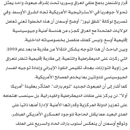
قرار واشنطن بدمج ملفي العراق وسوريا تحت إشراف مبعوث واحد يمثل
تحولاً جوهرياً في الاستراتيجية الأمريكية تجاه الشرق الأوسط. وفي
تصريح لوكالة "شفق نيوز"، أوضح أوسمان أن هذه الخطوة تعني تعامل
الولايات المتحدة مع العراق كجزء من هندسة أمنية وجيوسياسية
إقليمية أوسع، وليس كملف منفصل بخصوصياته الداخلية.
وبين الباحث أن هذا التوجه يشكل انتقالاً من مقاربة ما بعد عام 2003،
التي ركزت على الديمقراطية والتنمية، إلى مقاربة إقليمية تنظر للعراق
من زاوية التوازنات، بهدف تقليص النفوذ الإيراني وإعادة توجيه المسار
الجيوسياسي للدولتين بما يخدم المصالح الأمريكية.
كما أشار إلى أن المبعوث الجديد "توم باراك"، المتأثر بعقيدة "أمريكا
أولاً"، لن يركز على ملفات الديمقراطية والفيدرالية، بل سينصب اهتمامه
على تعزيز الدولة المركزية وقدراتها الأمنية لإدارة أمنها ذاتياً على
المدى البعيد، مما يقلل الحاجة للوجود العسكري الأمريكي المباشر.
وتوقع أوسمان أن ينعكس أسلوب باراك الحاد والسريع على الملف