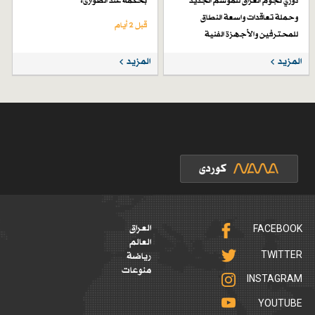
دوري نجوم العراق للموسم الجديد
بحكمة عند الطوارئ؟
وحملة تعاقدات واسعة النطاق
قبل 2 أيام
للمحترفين والأجهزة الفنية
قبل 6 أيام
المزيد
المزيد
FACEBOOK
العراق
العالم
TWITTER
رياضة
منوعات
INSTAGRAM
YOUTUBE