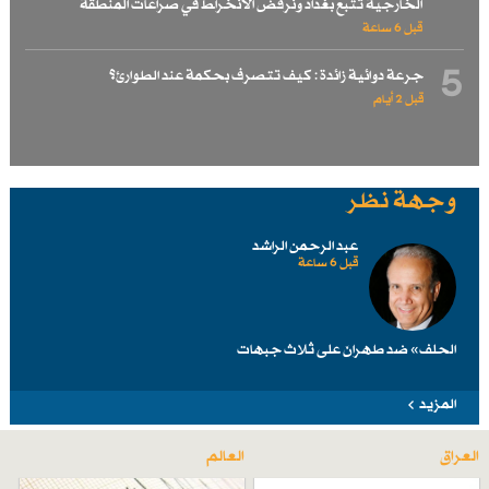
الخارجية تتبع بغداد ونرفض الانخراط في صراعات المنطقة
قبل 6 ساعة
5
جرعة دوائية زائدة : كيف تتصرف بحكمة عند الطوارئ؟
قبل 2 أيام
وجهة نظر
عبد الرحمن الراشد
قبل 6 ساعة
الحلف» ضد طهرانَ على ثلاث جبهات
المزيد
العراق
العالم