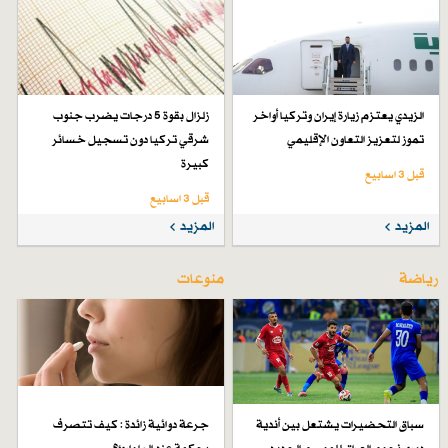
الزيدي يعتزم زيارة إيران وتركيا أواخر
زلزال بقوة 5 درجات يضرب جنوب
تموز لتعزيز التعاون الإقليمي
شرقي تركيا دون تسجيل خسائر
كبيرة
قبل 3 اسابیع
قبل 3 اسابیع
المزيد
المزيد
رياضة
منوعات
سباق التحضيرات يشتعل بين أندية
جرعة دوائية زائدة : كيف تتصرف