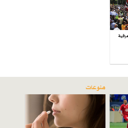
راقية
منوعات