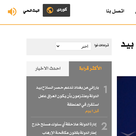
کوردی
اتصل بنا
البث الحي
بيد
ترددات نوا
الأكثر قراءة
احدث الاخبار
1
بارزاني من بغداد: ندعم حصر السلاح بيد
الدولة وملتزمون بأن يكون العراق عامل
استقرار في المنطقة
قبل 1 یوم
2
إدارة الدولة: ملاحقة أي سلوك مسلح خارج
إطار الدولة بقانون مكافحة الإرهاب