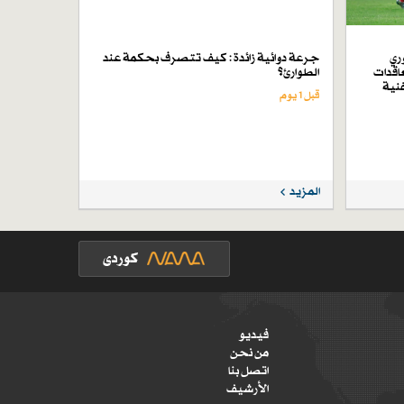
ري
جرعة دوائية زائدة : كيف تتصرف بحكمة عند
اقدات
الطوارئ؟
فنية
قبل 1 یوم
المزيد
فيديو
من نحن
اتصل بنا
الأرشيف