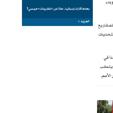
وبدء
بعدما فازت إسبانيا... ماذا عن «نظريات» ميسي؟
المزيد
للمشاريع
التحديات
اً في
ا يتطلب
الأمم.