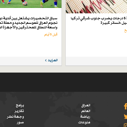
زلزال بقوة 5 درجات يضرب جنوب شرقي تركيا
سباق التحضيرات يشتعل بين أندية دو
ل خسائر كبيرة
نجوم العراق للموسم الجديد وحملة تع
واسعة النطاق للمحترفين والأجهزة ال
قبل 5 أيام
المزيد
العراق
برامج
العالم
تقارير
رياضة
وجهة نظر
منوعات
صور