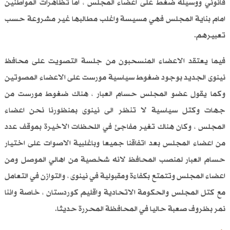
قانوني ووسيلة ضغط على اعضاء المجلس ، اما تظاهرات المواطنين
امام بناية المجلس فهي مسيسة واغلب مطالبها غير مشروعة حسب
تعبيرهم.
فيما يعتقد الاعضاء المنسحبون من جلسة التصويت على محافظ
نينوى الجديد بوجود ضغوط سياسية مورست على الاعضاء المصوتين
وكما يقول عضو المجلس حسام العبار ، هناك ضغوط مورست من
جهات وكتل سياسية لا تنظر الى نينوى بمنظورنا نحن اعضاء
المجلس ، وكان هناك تغير مفاجئ في اللحظات الاخيرة بموقف عدد
من اعضاء المجلس بعد اتفاقنا جميعا وباغلبية الاصوات على اختيار
حسام العبار لمنصب المحافظ لانه شخصية من اهالي الموصل ومن
اعضاء المجلس وتتمتع بكفاءة ومقبولية في نينوى ، والتوازن في التعامل
مع كتل المجلس والحكومة الاتحادية واقليم كوردستان ، خاصة واننا
نمر بظروف صعبة حاليا في المحافظة المحررة حديثا.