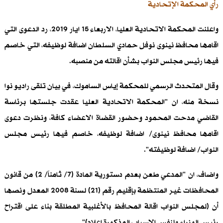
رأي المحكمة الإتحادية
واعلنت المحكمة الاتحادية العليا، الاربعاء 15 ايار 2019، رد الدعوى التي
اقامها محافظ نينوى نوفل حمادي السلطان اضافة لوظيفه، التي خاصم
فيها رئيس مجلس النواب بشأن اقالته من منصبه.
وقال المتحدث الرسمي للمحكمة إياس الساموك، في بيان تلقى راديو نوا
نسخة منه، ان "المحكمة الاتحادية العليا عقدت جلستها برئاسة
القاضي مدحت المحمود وحضور القضاة الاعضاء كافة، ونظرت دعوى
اقامها محافظ نينوى/ اضافة لوظيفه، خاصم فيها رئيس مجلس
النواب/ اضافة لوظيفته".
واضاف، ان "المدعي طعن بعدم دستورية المادة (7/ ثامناً/ 2) من قانون
المحافظات غير المنتظمة بإقليم رقم (21) لسنة 2008 المعدل ونصها
أن (لمجلس النواب اقالة المحافظ بالأغلبية المطلقة بناء على اقتراح
رئيس الوزراء ولنفس الاسباب المذكورة اعلاه)".