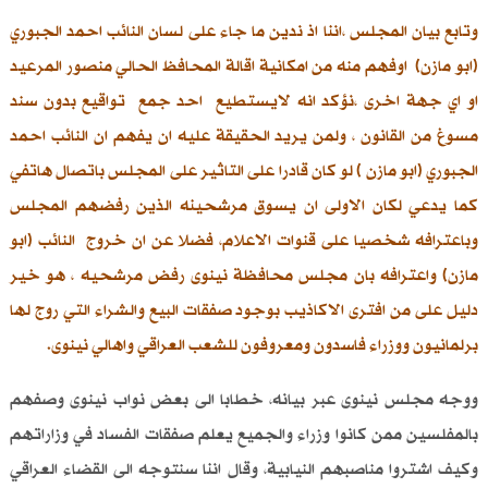
وتابع بيان المجلس ،اننا اذ ندين ما جاء على لسان النائب احمد الجبوري
(ابو مازن) اوفهم منه من امكانية اقالة المحافظ الحالي منصور المرعيد
او اي جهة اخرى ،نؤكد انه لايستطيع احد جمع تواقيع بدون سند
مسوغ من القانون ، ولمن يريد الحقيقة عليه ان يفهم ان النائب احمد
الجبوري (ابو مازن ) لو كان قادرا على التاثير على المجلس باتصال هاتفي
كما يدعي لكان الاولى ان يسوق مرشحينه الذين رفضهم المجلس
وباعترافه شخصيا على قنوات الاعلام، فضلا عن ان خروج النائب (ابو
مازن) واعترافه بان مجلس محافظة نينوى رفض مرشحيه ، هو خير
دليل على من افترى الاكاذيب بوجود صفقات البيع والشراء التي روج لها
برلمانيون ووزراء فاسدون ومعروفون للشعب العراقي واهالي نينوى.
ووجه مجلس نينوى عبر بيانه، خطابا الى بعض نواب نينوى وصفهم
بالمفلسين ممن كانوا وزراء والجميع يعلم صفقات الفساد في وزاراتهم
وكيف اشتروا مناصبهم النيابية، وقال اننا سنتوجه الى القضاء العراقي