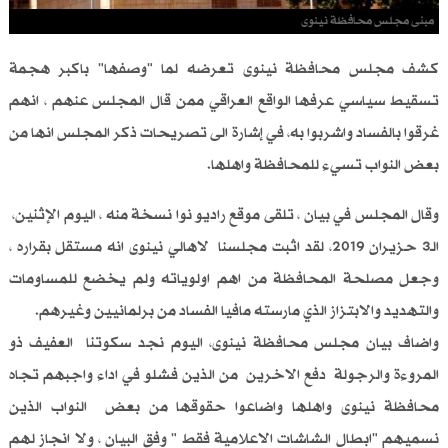
مبنى مجلس محافظة نينوى
كشف مجلس محافظة نينوى تعرضه لما "وصفها" باكبر هجمة
تسقيط سياسي عرفها الواقع العراقي ممن قال المجلس عنهم ، انهم
غرقوا بالفساد واشربوا به، في إشارة الى تصريحات ذكر المجلس انها من
بعض النواب تسيء للمحافظة واهلها.
وقال المجلس في بيان ، تلقى موقع راديو نوا نسخة منه ، اليوم الإثنين،
الـ3 حزيران 2019، لقد اثبت مجلسنا لاهالي نينوى انه مستقل بقراره ،
وجعل مصلحة المحافظة من اهم اولوياته ولم يخضع للمساومات
والتهديد والابتزاز الذي مارسته مافيا الفساد من برلمانيين وغيرهم.
واضاف بيان مجلس محافظة نينوى، اليوم نجد سكوتنا العفيف ذو
المروءة والرجولة دفع الاخرين من الذين فشلو في اداء واجبهم تجاه
محافظة نينوى واهلها واضاعوا حقوقها من بعض النواب الذين
نسميهم "ابطال الشاشات الاعلامية فقط " وفق البيان ، ولا انجاز لهم