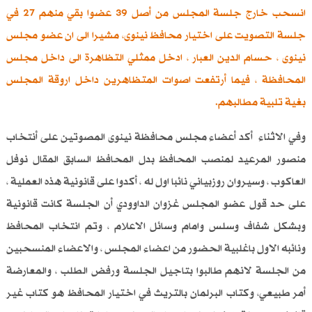
انسحب خارج جلسة المجلس من أصل 39 عضوا بقي منهم 27 في
جلسة التصويت على اختيار محافظ نينوى، مشيرا الى ان عضو مجلس
نينوى ، حسام الدين العبار ، ادخل ممثلي التظاهرة الى داخل مجلس
المحافظة ، فيما أرتفعت اصوات المتظاهرين داخل اروقة المجلس
بغية تلبية مطالبهم.
وفي الاثناء أكد أعضاء مجلس محافظة نينوى المصوتين على أنتخاب
منصور المرعيد لمنصب المحافظ بدل المحافظ السابق المقال نوفل
العاكوب ، وسيروان روزبياني نائبا اول له ، أكدوا على قانونية هذه العملية ،
على حد قول عضو المجلس غزوان الداوودي أن الجلسة كانت قانونية
وبشكل شفاف وسلس وامام وسائل الاعلام ، وتم انتخاب المحافظ
ونائبه الاول باغلبية الحضور من اعضاء المجلس ، والاعضاء المنسحبين
من الجلسة لانهم طالبوا بتاجيل الجلسة ورفض الطلب ، والمعارضة
أمر طبيعي، وكتاب البرلمان بالتريث في اختيار المحافظ هو كتاب غير