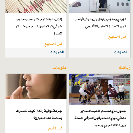
الزيدي يعتزم زيارة إيران وتركيا أواخر
زلزال بقوة 5 درجات يضرب جنوب
تموز لتعزيز التعاون الإقليمي
شرقي تركيا دون تسجيل خسائر
كبيرة
قبل 4 اسابیع
قبل 4 اسابیع
المزيد
المزيد
رياضة
منوعات
جدول ناري لحسم اللقب.. انطلاق
جرعة دوائية زائدة : كيف تتصرف
نهائي دوري المحترفين العراقي للسلة
بحكمة عند الطوارئ؟
بين الدفاع الجوي وزاخو
قبل 3 أيام