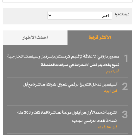
ترددات نوا
الأكثر قراءة
احدث الاخبار
1
مسرور بارزاني: لا علاقة لإقليم كردستان بإسرائيل وسياساتنا الخارجية
تتبع بغداد ونرفض الانخراط في صراعات المنطقة
قبل 1 یوم
2
آسياسيل تدخل التاريخ الرقمي للعراق: شراكة مباشرة مع أبل
قبل 1 یوم
3
التربية تحدد الأول من أيلول موعداً لمباشرة الملاكات والـ20 منه
انطلاقاً للعام الدراسي الجديد
قبل 56 دقيقة