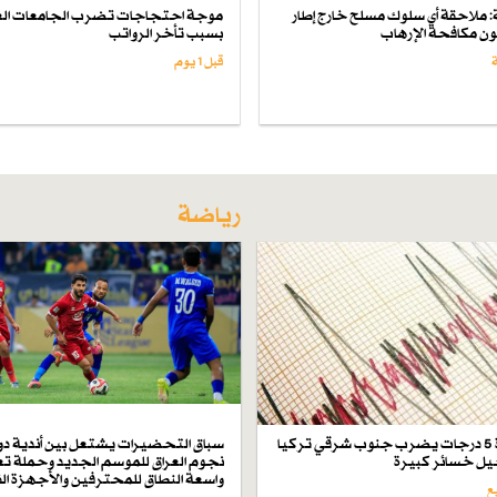
لة: ملاحقة أي سلوك مسلح خارج إطار
موجة احتجاجات تضرب الجامعات الع
انون مكافحة الإرهاب
بسبب تأخر الرواتب
قبل 1 یوم
رياضة
زلزال بقوة 5 درجات يضرب جنوب شرقي تركيا
سباق التحضيرات يشتعل بين أندية دو
ل خسائر كبيرة
نجوم العراق للموسم الجديد وحملة تع
واسعة النطاق للمحترفين والأجهزة ال