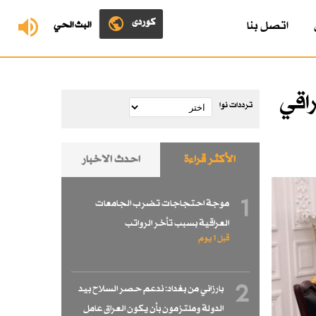
کوردی
اتصل بنا
البث الحي
اقي
ترددات نوا
الأكثر قراءة
احدث الاخبار
1
موجة احتجاجات تضرب الجامعات
العراقية بسبب تأخر الرواتب
قبل 1 یوم
2
بارزاني من بغداد: ندعم حصر السلاح بيد
الدولة وملتزمون بأن يكون العراق عامل