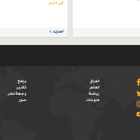
قبل 4 أيام
المزيد
العراق
برامج
العالم
تقارير
رياضة
وجهة نظر
منوعات
صور