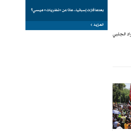
بعدما فازت إسبانيا... ماذا عن «نظريات» ميسي؟
المزيد
د الجلبي