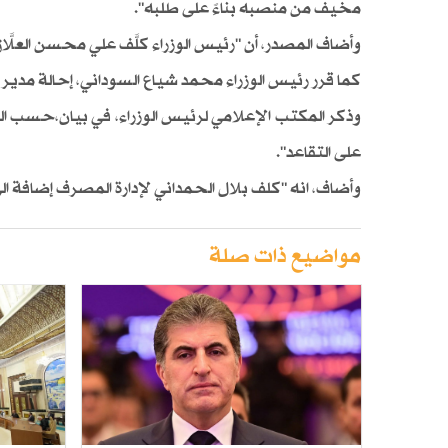
مخيف من منصبه بناءً على طلبه".
وأضاف المصدر، أن "رئيس الوزراء كلَّف علي محسن العلَّاق ب
كما قرر رئيس الوزراء محمد شياع السوداني، إحالة مدير 
وذكر المكتب الإعلامي لرئيس الوزراء، في بيان،حسب الوك
على التقاعد".
وأضاف، انه "كلف بلال الحمداني لإدارة المصرف إضافة ال
مواضيع ذات صلة