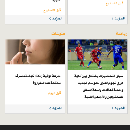
كبيرة
قبل 3 اسابیع
قبل 3 اسابیع
المزيد
المزيد
رياضة
منوعات
سباق التحضيرات يشتعل بين أندية
جرعة دوائية زائدة : كيف تتصرف
دوري نجوم العراق للموسم الجديد
بحكمة عند الطوارئ؟
وحملة تعاقدات واسعة النطاق
قبل 1 یوم
للمحترفين والأجهزة الفنية
قبل 5 أيام
المزيد
المزيد