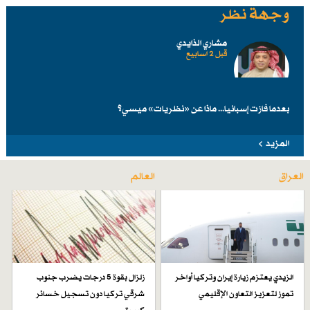
وجهة نظر
مشاري الذايدي
قبل 2 اسابیع
بعدما فازت إسبانيا... ماذا عن «نظريات» ميسي؟
المزيد
العراق
العالم
الزيدي يعتزم زيارة إيران وتركيا أواخر
زلزال بقوة 5 درجات يضرب جنوب
تموز لتعزيز التعاون الإقليمي
شرقي تركيا دون تسجيل خسائر