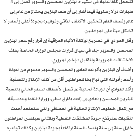
تتحمل كلفاً عالية في استيراد البنزين المحسن والسوبر تصل إلى 4
مليارات دولار سنوياً، فيما أشار إلى أن ملف البنزين يحتاج من عام إلى
عام ونصف العام لتحقيق الاكتفاء الذاتي وتوفيره بجودة أعلى وأسعار لا
تشكل عبئاً على المواطنين.
وقال العوادي في تصريح لوكالة الأنباء العراقية إن قرار رفع سعر البنزين
المحسن والسوبر جاء في سياق قرارات مجلس الوزراء الخاصة بملف
الاختناقات المرورية ولتقليل الزخم المروري.
وأضاف أن البنزين بأنواعه العادي والمحسن والسوبر مدعوم من الدولة
وأسعار أنواعه التي تباع بها للمواطنين أقل من كلف الإنتاج والتصفية
وأكد العوادي أن الزيادة الحالية لم تصل لأضعاف السعر الحالي بالنسبة
للبنزين المحسن والعادي بل زادت بفارق صغي، ووزارة النفط وعدت بأنه
مع إكمال خطوط الإنتاج الحالية في المصافي والتي ستعتمد أحدث
التقنيات سترتفع جودة المشتقات النفطية وبالتالي سيلمس المواطنون
خلال سنة إلى سنة ونصف السنة ارتفاعاً بجودة البنزين وكذلك توفيره