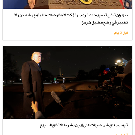
طهران تنفي تصريحات ترمب وتؤكد: لا مفاوضات حالياً مع واشنطن ولا
تغيير في وضع مضيق هرمز
قبل 3 أيام
ترمب يعلق شن ضربات على إيران بشرط الاتفاق السريع