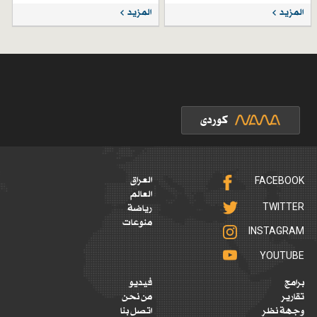
قبل 4 أيام
المزيد
المزيد
FACEBOOK
العراق
العالم
TWITTER
رياضة
منوعات
INSTAGRAM
YOUTUBE
برامج
فيديو
تقارير
من نحن
وجهة نظر
اتصل بنا