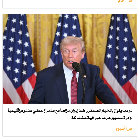
قبل 4 أيام
ترمب يلوح بالخيار العسكري ضد إيران تزامناً مع مقترح عُماني مدعوم إقليمياً
لإدارة مضيق هرمز عبر آلية مشتركةا
قبل 1 أسبوع