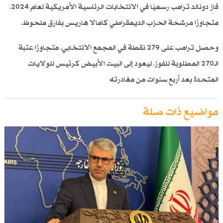
فاز دونالد ترامب رسميًا في الانتخابات الرئاسية الأمريكية لعام 2024،
متجاوزًا مرشحة الحزب الديمقراطي كامالا هاريس بفارق ملحوظ.
وحصل ترامب على 279 نقطة في المجمع الانتخابي، متجاوزًا عتبة
الـ270 المطلوبة للفوز، ليعود إلى البيت الأبيض كرئيس للولايات
المتحدة بعد أربع سنوات من مغادرته
مواضيع ذات صلة