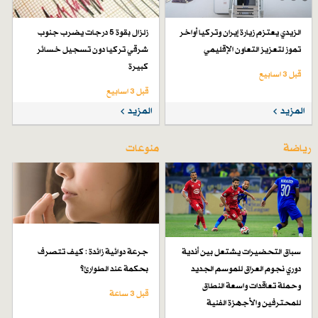
الزيدي يعتزم زيارة إيران وتركيا أواخر
زلزال بقوة 5 درجات يضرب جنوب
تموز لتعزيز التعاون الإقليمي
شرقي تركيا دون تسجيل خسائر
كبيرة
قبل 3 اسابیع
قبل 3 اسابیع
المزيد
المزيد
رياضة
منوعات
سباق التحضيرات يشتعل بين أندية
جرعة دوائية زائدة : كيف تتصرف
دوري نجوم العراق للموسم الجديد
بحكمة عند الطوارئ؟
وحملة تعاقدات واسعة النطاق
قبل 3 ساعة
للمحترفين والأجهزة الفنية