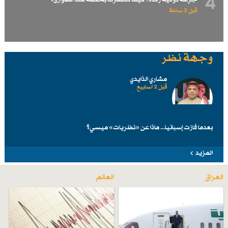
4
قبل 3 ساعة
وجهة نظر
مشاري الذايدي
قبل 2 اسابیع
بعدما فازت إسبانيا... ماذا عن «نظريات» ميسي؟
المزيد
العراق
العالم