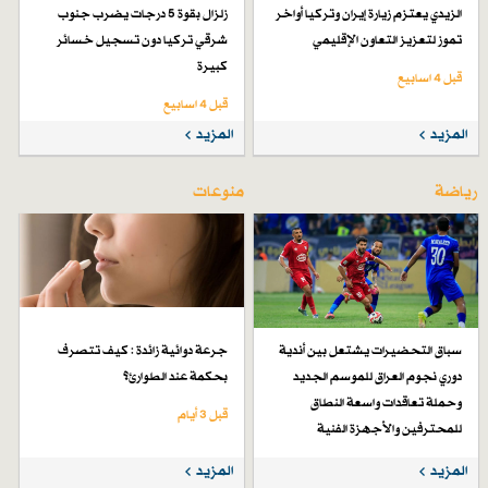
الزيدي يعتزم زيارة إيران وتركيا أواخر
زلزال بقوة 5 درجات يضرب جنوب
تموز لتعزيز التعاون الإقليمي
شرقي تركيا دون تسجيل خسائر
كبيرة
قبل 4 اسابیع
قبل 4 اسابیع
المزيد
المزيد
رياضة
منوعات
سباق التحضيرات يشتعل بين أندية
جرعة دوائية زائدة : كيف تتصرف
دوري نجوم العراق للموسم الجديد
بحكمة عند الطوارئ؟
وحملة تعاقدات واسعة النطاق
قبل 3 أيام
للمحترفين والأجهزة الفنية
قبل 7 أيام
المزيد
المزيد