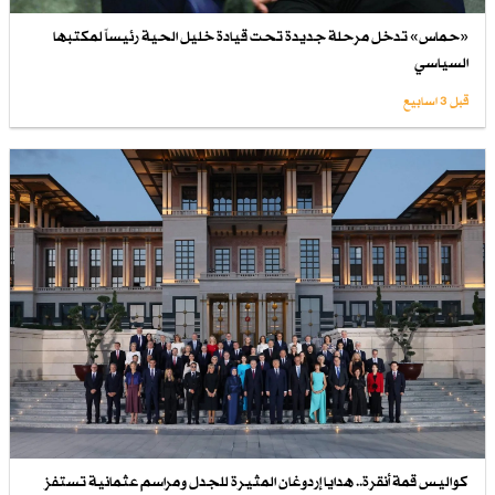
«حماس» تدخل مرحلة جديدة تحت قيادة خليل الحية رئيساً لمكتبها
السياسي
قبل 3 اسابیع
كواليس قمة أنقرة.. هدايا إردوغان المثيرة للجدل ومراسم عثمانية تستفز