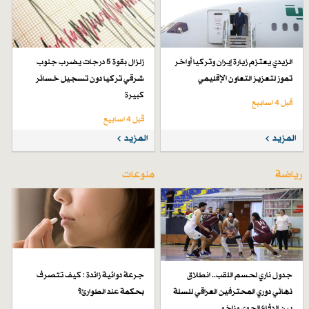
الزيدي يعتزم زيارة إيران وتركيا أواخر
زلزال بقوة 5 درجات يضرب جنوب
تموز لتعزيز التعاون الإقليمي
شرقي تركيا دون تسجيل خسائر
كبيرة
قبل 4 اسابیع
قبل 4 اسابیع
المزيد
المزيد
رياضة
منوعات
جدول ناري لحسم اللقب.. انطلاق
جرعة دوائية زائدة : كيف تتصرف
نهائي دوري المحترفين العراقي للسلة
بحكمة عند الطوارئ؟
بين الدفاع الجوي وزاخو