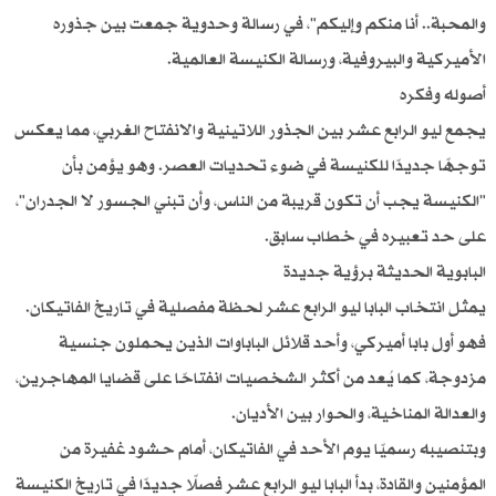
والمحبة.. أنا منكم وإليكم"، في رسالة وحدوية جمعت بين جذوره
الأميركية والبيروفية، ورسالة الكنيسة العالمية.
أصوله وفكره
يجمع ليو الرابع عشر بين الجذور اللاتينية والانفتاح الغربي، مما يعكس
توجهًا جديدًا للكنيسة في ضوء تحديات العصر. وهو يؤمن بأن
"الكنيسة يجب أن تكون قريبة من الناس، وأن تبني الجسور لا الجدران"،
على حد تعبيره في خطاب سابق.
البابوية الحديثة برؤية جديدة
يمثل انتخاب البابا ليو الرابع عشر لحظة مفصلية في تاريخ الفاتيكان.
فهو أول بابا أميركي، وأحد قلائل الباباوات الذين يحملون جنسية
مزدوجة، كما يُعد من أكثر الشخصيات انفتاحًا على قضايا المهاجرين،
والعدالة المناخية، والحوار بين الأديان.
وبتنصيبه رسميًا يوم الأحد في الفاتيكان، أمام حشود غفيرة من
المؤمنين والقادة، بدأ البابا ليو الرابع عشر فصلًا جديدًا في تاريخ الكنيسة