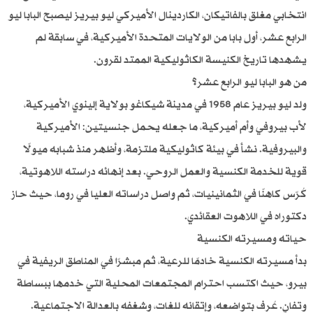
انتخابي مغلق بالفاتيكان، الكاردينال الأميركي ليو بيريز ليصبح البابا ليو
الرابع عشر، أول بابا من الولايات المتحدة الأميركية، في سابقة لم
يشهدها تاريخ الكنيسة الكاثوليكية الممتد لقرون.
من هو البابا ليو الرابع عشر؟
ولد ليو بيريز عام 1958 في مدينة شيكاغو بولاية إلينوي الأميركية،
لأب بيروفي وأم أميركية، ما جعله يحمل جنسيتين: الأميركية
والبيروفية. نشأ في بيئة كاثوليكية ملتزمة، وأظهر منذ شبابه ميولًا
قوية للخدمة الكنسية والعمل الروحي. بعد إنهائه دراسته اللاهوتية،
كُرّس كاهنًا في الثمانينيات، ثم واصل دراساته العليا في روما، حيث حاز
دكتوراه في اللاهوت العقائدي.
حياته ومسيرته الكنسية
بدأ مسيرته الكنسية خادمًا للرعية، ثم مبشرًا في المناطق الريفية في
بيرو، حيث اكتسب احترام المجتمعات المحلية التي خدمها ببساطة
وتفانٍ. عُرف بتواضعه، وإتقانه للغات، وشغفه بالعدالة الاجتماعية.