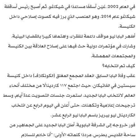
في العام 2002، عُيّن أسقفًا مساعدًا في شيكاغو، ثم أصبح رئيس أساقفة
شيكاغو عام 2014، وهو المنصب الذي برز فيه كصوت إصلاحي داخل
الكنيسة.
أظهر البابا ليو مواقف داعمة للفقراء، واهتمامًا كبيرًا بالقضايا البيئية،
وشارك في مؤتمرات دولية حث فيها على إصلاح العلاقة بين الكنيسة
والمجتمعات المهمشة.
كيف تم انتخابه؟
عقب وفاة البابا السابق، انعقد المجمع المغلق (الكونكلاف) داخل كنيسة
سيستين في الفاتيكان، حيث اجتمع ١١٧ كاردينالًا من مختلف أنحاء
العالم لانتخاب البابا الجديد. استمرت جلسات التصويت عدة أيام، وسط
ترجيحات إعلامية وتكهنات، حتى أُعلن في اليوم الرابع عن انتخاب
الكاردينال ليو بيريز باسم البابا ليو الرابع عشر.
فور خروجه إلى الشرفة البابوية، أطلّ البابا الجديد على الجماهير من
ساحة القديس بطرس، مرددًا كلماته الأولى: "أنا خادم للسلام