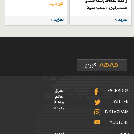
وحملة تعاقدات واسعة النطاق
قبل 3 أيام
للمحترفين والأجهزة الفنية
قبل 7 أيام
المزيد
المزيد
FACEBOOK
العراق
العالم
TWITTER
رياضة
منوعات
INSTAGRAM
YOUTUBE