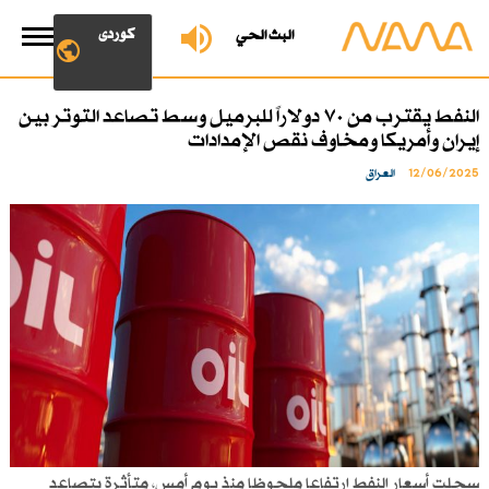
کوردی
البث الحي
النفط يقترب من ٧٠ دولاراً للبرميل وسط تصاعد التوتر بين
إيران وأمريكا ومخاوف نقص الإمدادات
12/06/2025
العراق
سجلت أسعار النفط ارتفاعا ملحوظا منذ يوم أمس، متأثرة بتصاعد