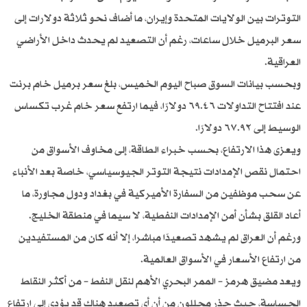
التوترات بين الولايات المتحدة وإيران، ما أضاف نحو ثلاثة دولارات إلى
سعر البرميل خلال ساعات، رغم أن التصعيد لم يحدث داخل الأراضي
العراقية.
وبحسب بيانات السوق صباح اليوم الخميس، بلغ سعر برميل خام برنت
عند افتتاح التداولات ٦٩.٤٦ دولارًا، فيما ارتفع سعر خام غرب تكساس
الوسيط إلى ٦٧.٩٢ دولارًا.
ويعزى هذا الارتفاع، بحسب خبراء الطاقة، إلى مخاوف الأسواق من
احتمال نقص الإمدادات نتيجة التوتر الجيوسياسي، خاصة بعد الأنباء
عن سحب موظفين من السفارة الأميركية في بغداد ودول مجاورة، ما
أعاد القلق بشأن أمن الإمدادات النفطية، لا سيما في منطقة الخليج.
ورغم أن العراق لم يشهد تصعيدًا مباشرا، إلا أنه كان من المستفيدين
من ارتفاع الأسعار في الأسواق العالمية.
ويعد مضيق هرمز – الممر البحري الأهم لنقل النفط – من أكثر النقاط
الحساسة، حيث حذر محللون من أن أي تصعيد هناك قد يؤدي إلى ارتفاع