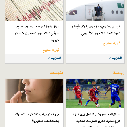
الزيدي يعتزم زيارة إيران وتركيا أواخر
زلزال بقوة 5 درجات يضرب جنوب
تموز لتعزيز التعاون الإقليمي
شرقي تركيا دون تسجيل خسائر
كبيرة
قبل 4 اسابیع
قبل 4 اسابیع
المزيد
المزيد
رياضة
منوعات
سباق التحضيرات يشتعل بين أندية
جرعة دوائية زائدة : كيف تتصرف
دوري نجوم العراق للموسم الجديد
بحكمة عند الطوارئ؟