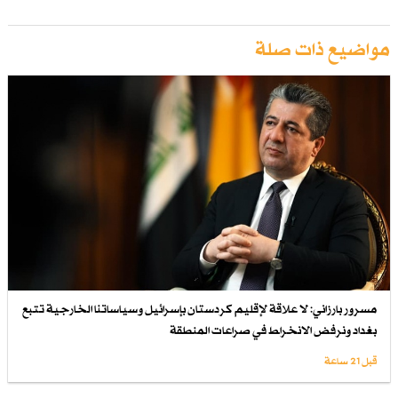
مواضيع ذات صلة
مسرور بارزاني: لا علاقة لإقليم كردستان بإسرائيل وسياساتنا الخارجية تتبع
بغداد ونرفض الانخراط في صراعات المنطقة
قبل 21 ساعة