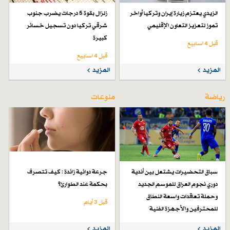
الزيدي يعتزم زيارة إيران وتركيا أواخر
زلزال بقوة 5 درجات يضرب جنوب
تموز لتعزيز التعاون الإقليمي
شرقي تركيا دون تسجيل خسائر
كبيرة
قبل 4 اسابیع
قبل 4 اسابیع
المزيد
المزيد
رياضة
منوعات
سباق التحضيرات يشتعل بين أندية
جرعة دوائية زائدة : كيف تتصرف
دوري نجوم العراق للموسم الجديد
بحكمة عند الطوارئ؟
وحملة تعاقدات واسعة النطاق
قبل 3 أيام
للمحترفين والأجهزة الفنية
قبل 7 أيام
المزيد
المزيد