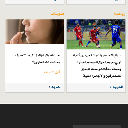
رياضة
منوعات
سباق التحضيرات يشتعل بين أندية
جرعة دوائية زائدة : كيف تتصرف
دوري نجوم العراق للموسم الجديد
بحكمة عند الطوارئ؟
وحملة تعاقدات واسعة النطاق
قبل 11 ساعة
للمحترفين والأجهزة الفنية
قبل 4 أيام
المزيد
المزيد