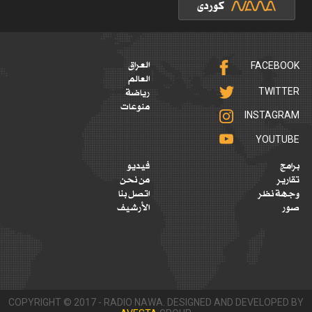
FACEBOOK
العراق
العالم
TWITTER
رياضة
منوعات
INSTAGRAM
YOUTUBE
برامج
فيديو
تقارير
من نحن
وجهة نظر
اتصل بنا
صور
الأرشيف
COPYRIGHT © 2017 - RADIO NAWA. DESIGNED AND DEVELOPED BY