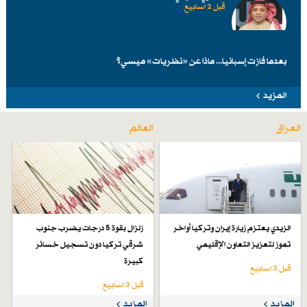
قبل 2 اسابیع
بعدما فازت إسبانيا... ماذا عن «نظريات» ميسي؟
المزيد
العراق
العالم
الزيدي يعتزم زيارة إيران وتركيا أواخر
زلزال بقوة 5 درجات يضرب جنوب
تموز لتعزيز التعاون الإقليمي
شرقي تركيا دون تسجيل خسائر
كبيرة
قبل 3 اسابیع
قبل 3 اسابیع
المزيد
المزيد