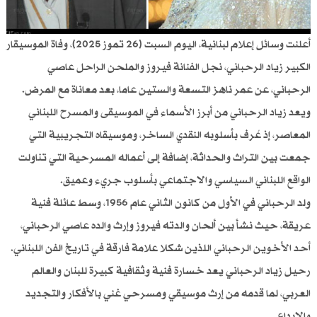
أعلنت وسائل إعلام لبنانية، اليوم السبت (26 تموز 2025)، وفاة الموسيقار
الكبير زياد الرحباني، نجل الفنانة فيروز والملحن الراحل عاصي
الرحباني، عن عمر ناهز التسعة والستين عاما، بعد معاناة مع المرض.
ويعد زياد الرحباني من أبرز الأسماء في الموسيقى والمسرح اللبناني
المعاصر، إذ عُرف بأسلوبه النقدي الساخر، وموسيقاه التجريبية التي
جمعت بين التراث والحداثة، إضافة إلى أعماله المسرحية التي تناولت
الواقع اللبناني السياسي والاجتماعي بأسلوب جريء وعميق.
ولد الرحباني في الأول من كانون الثاني عام 1956، وسط عائلة فنية
عريقة، حيث نشأ بين ألحان والدته فيروز وإرث والده عاصي الرحباني،
أحد الأخوين الرحباني اللذين شكلا علامة فارقة في تاريخ الفن اللبناني.
رحيل زياد الرحباني يعد خسارة فنية وثقافية كبيرة للبنان والعالم
العربي، لما قدمه من إرث موسيقي ومسرحي غني بالأفكار والتجديد
والإبداع.