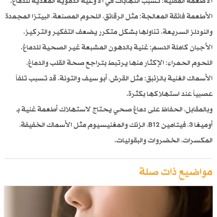
الأطعمة المقلية: تسبب التهابات في الأوعية الدموية المغذية للدماغ.
الأطعمة فائقة المعالجة: مثل الرقائق، اللحوم المصنعة، البيتزا المجمدة
والنودلز السريعة. تناولها بشكل متكرر يضعف التفكير والتركيز.
الأجبان كاملة الدسم: غنية بالدهون المشبعة غير الصحية للدماغ.
اللحوم الحمراء: الإكثار منها يرتبط بتراجع صحة القلب والدماغ.
الأسماك الغنية بالزئبق: مثل القرش، أبو سيف والتونة. قد تسبب تلفاً
عصبياً عند استهلاكها بكثرة.
وبالمقابل، الحفاظ على دماغ صحي يحتاج لاستهلاك أطعمة غنية بـ
أوميغا 3، فيتامين B12، الزنك والمغنيسيوم مثل الأسماك الخفيفة،
المكسرات، الخضروات والبقوليات.
مواضيع ذات صلة