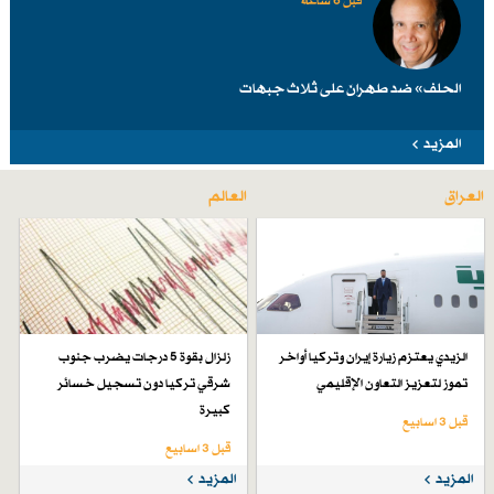
قبل 6 ساعة
الحلف» ضد طهرانَ على ثلاث جبهات
المزيد
العراق
العالم
الزيدي يعتزم زيارة إيران وتركيا أواخر
زلزال بقوة 5 درجات يضرب جنوب
تموز لتعزيز التعاون الإقليمي
شرقي تركيا دون تسجيل خسائر
كبيرة
قبل 3 اسابیع
قبل 3 اسابیع
المزيد
المزيد