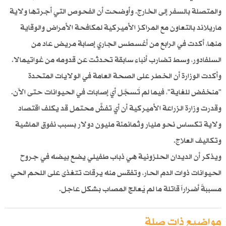
والمتصلة بالسفر إلى الخارج. وأوضحت أن الفحوص التي أجرتها ولاية
ماريلاند بالتعاون مع المراكز الأميركية لمكافحة الأمراض والوقاية
منها، أكدت في الرابع من أغسطس الجاري إصابة مريض عاد من
السلفادور، وسط تضارب أنباء سابقة تحدثت عن قدومه من غواتيمالا.
وأكدت الوزارة أن الخطر على الصحة العامة في الولايات المتحدة
"منخفض للغاية"، فيما لم تُسجَّل أي إصابات في الحيوانات حتى الآن.
وقدرت وزارة الزراعة الأميركية أن أي تفشٍّ محتمل قد يكلف اقتصاد
ولاية تكساس نحو مليار وثمانمئة مليون دولار بسبب نفوق الماشية
وتكاليف العلاج.
ويذكر أن الديدان الحلزونية هي ذباب طفيلي يضع بيضه في جروح
الحيوانات ذوات الدم الحار، وتفقس منه يرقات تتغذى على اللحم الحي
مسببةً أضراراً قاتلة ما لم يُعالج المصاب بشكل عاجل.
مواضيع ذات صلة