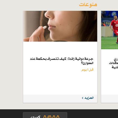
منوعات
ري
جرعة دوائية زائدة : كيف تتصرف بحكمة عند
اقدات
الطوارئ؟
فنية
قبل 1 یوم
المزيد