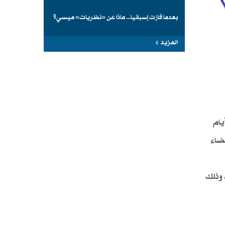
بعدما فازت إسبانيا... ماذا عن «نظريات» ميسي؟
المزيد
سعة أيام
عضاء
 وذلك