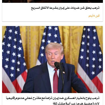
ترمب يعلق شن ضربات على إيران بشرط الاتفاق السريع
قبل 6 أيام
ترمب يلوح بالخيار العسكري ضد إيران تزامناً مع مقترح عُماني مدعوم إقليمياً
لإدارة مضيق هرمز عبر آلية مشتركةا