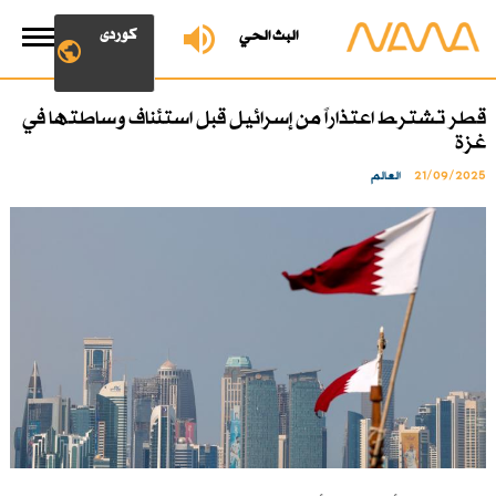
کوردی
البث الحي
قطر تشترط اعتذاراً من إسرائيل قبل استئناف وساطتها في
غزة
21/09/2025
العالم