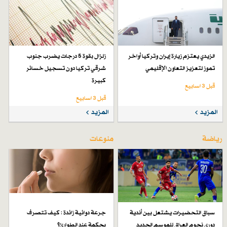
الزيدي يعتزم زيارة إيران وتركيا أواخر
زلزال بقوة 5 درجات يضرب جنوب
تموز لتعزيز التعاون الإقليمي
شرقي تركيا دون تسجيل خسائر
كبيرة
قبل 3 اسابیع
قبل 3 اسابیع
المزيد
المزيد
رياضة
منوعات
سباق التحضيرات يشتعل بين أندية
جرعة دوائية زائدة : كيف تتصرف
دوري نجوم العراق للموسم الجديد
بحكمة عند الطوارئ؟