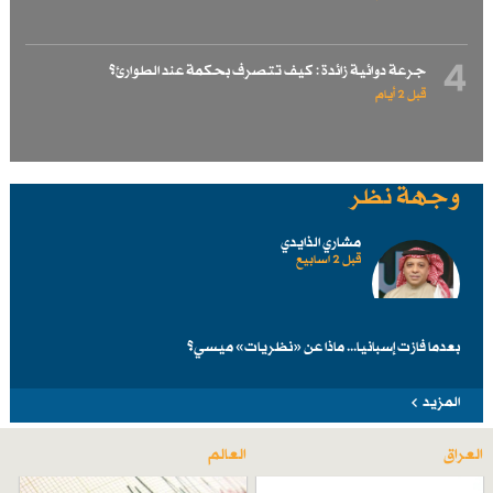
4
جرعة دوائية زائدة : كيف تتصرف بحكمة عند الطوارئ؟
قبل 2 أيام
وجهة نظر
مشاري الذايدي
قبل 2 اسابیع
بعدما فازت إسبانيا... ماذا عن «نظريات» ميسي؟
المزيد
العراق
العالم