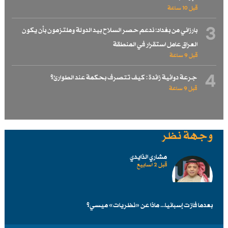
قبل 10 ساعة
3
بارزاني من بغداد: ندعم حصر السلاح بيد الدولة وملتزمون بأن يكون
العراق عامل استقرار في المنطقة
قبل 9 ساعة
4
جرعة دوائية زائدة : كيف تتصرف بحكمة عند الطوارئ؟
قبل 9 ساعة
وجهة نظر
مشاري الذايدي
قبل 2 اسابیع
بعدما فازت إسبانيا... ماذا عن «نظريات» ميسي؟