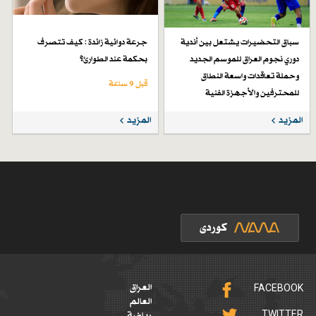
سباق التحضيرات يشتعل بين أندية
جرعة دوائية زائدة : كيف تتصرف
دوري نجوم العراق للموسم الجديد
بحكمة عند الطوارئ؟
وحملة تعاقدات واسعة النطاق
قبل 9 ساعة
للمحترفين والأجهزة الفنية
قبل 4 أيام
المزيد
المزيد
FACEBOOK
العراق
العالم
TWITTER