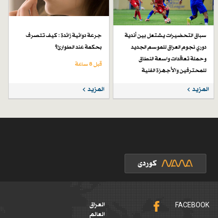
سباق التحضيرات يشتعل بين أندية
جرعة دوائية زائدة : كيف تتصرف
دوري نجوم العراق للموسم الجديد
بحكمة عند الطوارئ؟
وحملة تعاقدات واسعة النطاق
قبل 8 ساعة
للمحترفين والأجهزة الفنية
قبل 4 أيام
المزيد
المزيد
FACEBOOK
العراق
العالم