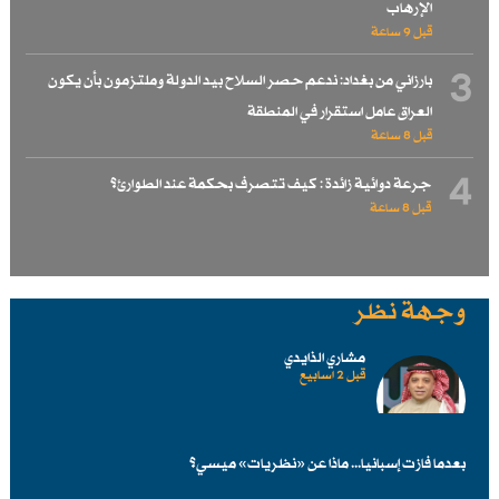
الإرهاب
قبل 9 ساعة
3
بارزاني من بغداد: ندعم حصر السلاح بيد الدولة وملتزمون بأن يكون
العراق عامل استقرار في المنطقة
قبل 8 ساعة
4
جرعة دوائية زائدة : كيف تتصرف بحكمة عند الطوارئ؟
قبل 8 ساعة
وجهة نظر
مشاري الذايدي
قبل 2 اسابیع
بعدما فازت إسبانيا... ماذا عن «نظريات» ميسي؟