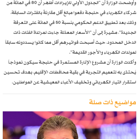
وأوضحت الوزارة أن "الجدول الأولي للإيرادات أظهر أن 80 في المائة من
شركاء الكهرباء في حلبجة دفعوا مبالغ أقل مقارنةً بالفترات السابقة،
وذلك بعد تطبيق الدعم الحكومي بنسبة 50 في المائة على التعرفة
الجديدة"، مشيرة إلى أن "الأسعار المعدّلة جاءت لمراعاة الفئات ذات
الدخل المحدود، حيث أصبحت فواتيرهم أقل مما كانوا يسددونه سابقاً
لمولدات الكهرباء والأجور القديمة".
وأكدت الوزارة أن مشروع الإنارة المستمرة في حلبجة سيكون نموذجاً
يُحتذى به لتعميم التجربة في بقية محافظات الإقليم، بهدف تحسين
استقرار التيار الكهربائي وتخفيف الأعباء المعيشية عن المواطنين.
مواضيع ذات صلة